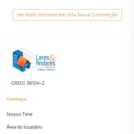
diversas cidades do Brasil, incluindo São Paulo.
Ver mais imóveis em
Vila Nova Conceição
Na Lares e Andares Imóveis você consegue vender ou
alugar seu imóvel muito mais rápido do que em imobiliárias
tradicionais. Já vendemos e locamos diversos imóveis em
São Paulo, especialmente em Vila Nova Conceição. Isso
porque temos uma equipe de marketing digital focada em
produzir campanhas específicas para São Paulo, o que
aumenta muito o número de contatos interessados e
tendo como consequência uma maior chance de vender ou
alugar seu imóvel mais rápido. Contamos também com um
time de programadores, corretores treinados e uma
CRECI:
38104-J
central de atendimento preparada para atender
proprietários e inquilinos.
Conheça
Nosso Time
Área do locatário