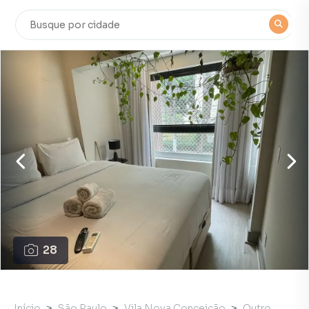
28
Início
São Paulo
Vila Nova Conceição
Outro