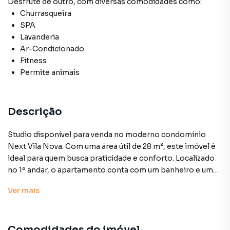
Desfrute de
outro
, com diversas comodidades como:
Churrasqueira
SPA
Lavanderia
Ar-Condicionado
Fitness
Permite animais
Descrição
Studio disponível para venda no moderno condomínio
Next Vila Nova. Com uma área útil de 28 m², este imóvel é
ideal para quem busca praticidade e conforto. Localizado
no 1º andar, o apartamento conta com um banheiro e um
quarto, além de possuir ar-condicionado central e móveis
Ver
mais
planejados que otimizam o espaço.
O condomínio, inaugurado em 2021, oferece uma
Comodidades do imóvel
infraestrutura completa e diversas opções de lazer e