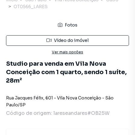
OT0566_LARES
Fotos
Vídeo do imóvel
Ver mais opções
Studio para venda em Vila Nova
Conceição com 1 quarto, sendo 1 suíte,
28m²
Rua Jacques Félix
,
601
-
Vila Nova Conceição
-
São
Paulo
/
SP
Código de origem:
lareseandares#OB25W