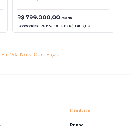
tores treinados e uma central de atendimento
nos.
R$ 799.000,00
R$
Venda
Condomínio
R$ 630,00
·
IPTU
R$ 1.400,00
Con
s em
Vila Nova Conceição
Contato
Rocha
e