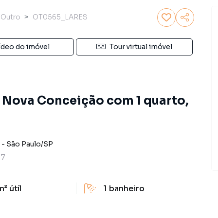
Outro
OT0565_LARES
ídeo do imóvel
Tour virtual imóvel
a Nova Conceição com 1 quarto,
-
São Paulo
/
SP
D7
m²
útil
1
banheiro