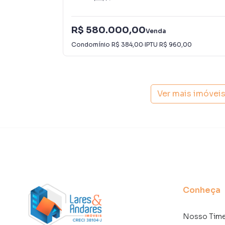
também com um time de programadores, corre
preparada para atender proprietários e inquili
R$ 580.000,00
Venda
Condomínio
R$ 384,00
·
IPTU
R$ 960,00
Ver mais imóvei
Conheça
Nosso Tim