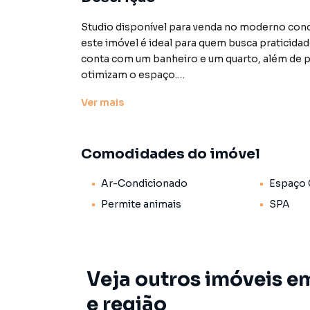
Studio disponível para venda no moderno con
este imóvel é ideal para quem busca praticidad
conta com um banheiro e um quarto, além de p
otimizam o espaço.
Ver
mais
O condomínio, inaugurado em 2021, oferece um
conveniência, incluindo espaço gourmet com c
com ofurô, petplace, espaço delivery, além de
Comodidades do imóvel
praticidade ao dia a dia, enquanto o depósito 
privilegiada, bem próxima ao metrô, facilitand
Ar-Condicionado
Espaço
Este imóvel aceita financiamento, tornando-s
Permite animais
SPA
ou adquirir sua primeira residência em um amb
Outro para Venda em região valorizada do bai
Veja outros imóveis e
que procurava ou deseja mais informações so
equipe pelo telefone (11) 93759-7931.
e região