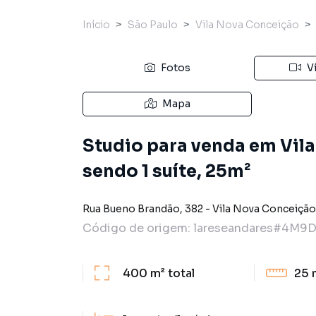
Início
São Paulo
Vila Nova Conceição
Fotos
V
Mapa
Studio para venda em Vil
sendo 1 suíte, 25m²
Rua Bueno Brandão
,
382
-
Vila Nova Conceição
Código de origem:
lareseandares#4M9
400 m²
total
25 