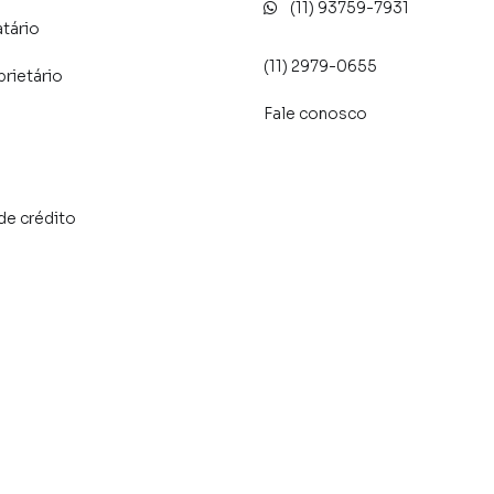
(11) 93759-7931
atário
(11) 2979-0655
prietário
Fale conosco
de crédito