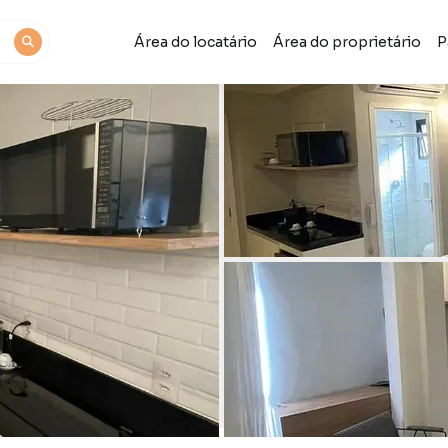
Área do locatário
Área do proprietário
P