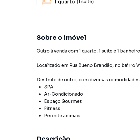
1
quarto
(1 suíte)
Sobre o imóvel
Outro à venda com 1 quarto, 1 suite e 1 banheiro
Localizado
em
Rua Bueno Brandão
,
no bairro 
Desfrute de
outro
, com diversas comodidade
SPA
Ar-Condicionado
Espaço Gourmet
Fitness
Permite animais
Descrição