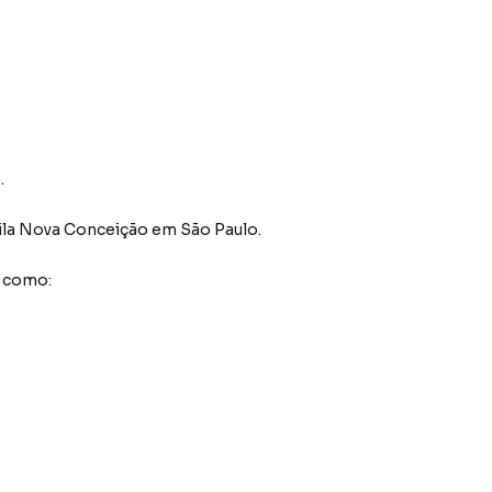
.
Vila Nova Conceição
em São Paulo
.
s como: