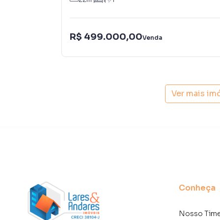
Lounge e Café
R$ 499.000,00
Conveniência com Vending Machines
Venda
Espaço Delivery
Coworking
Ver mais im
Estúdio de Gravação
Lavanderia Coletiva
Petplace
Academia
Conheça
Espaço Funcional
Nosso Tim
Piscina com Solarium