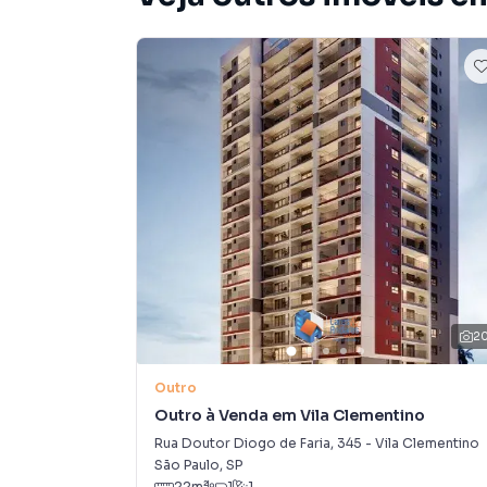
Hospitais de referência na região
Ao lado do Shopping Santa Cruz
A poucos minutos do Parque Ibirapuera e Par
Bares, restaurantes, supermercados e muito m
Lazer e comodidade pensados para todos os est
Salão de Festas
Espaço Gourmet
2
Churrasqueira
Outro
Outro à Venda em Vila Clementino
Meeting Room
Rua Doutor Diogo de Faria
,
345
-
Vila Clementino
Bicicletário
São Paulo
,
SP
22
m²
1
1