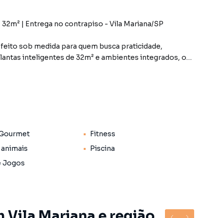
32m² | Entrega no contrapiso - Vila Mariana/SP
feito sob medida para quem busca praticidade,
plantas inteligentes de 32m² e ambientes integrados, o
ando qualidade de vida em uma das regiões mais
ar ideal para viver com liberdade, conveniência e estilo.
ana, em São Paulo, com fácil acesso a tudo que você
 Gourmet
Fitness
 animais
Piscina
e Jogos
 Vila Mariana e região