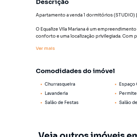
Descrição
Apartamento a venda 1 dormitórios (STUDIO) | 
O Equalize Vila Mariana é um empreendimento 
conforto e uma localização privilegiada. Com 
projeto valoriza cada metro quadrado, entreg
Ver
mais
desejadas de São Paulo.
Seja você solteiro, casado ou pets, aqui é o lug
Comodidades do imóvel
Localização privilegiada na região da Vila Mari
Churrasqueira
Espaço
precisa no dia a dia:
Lavanderia
Permite
Próxima a 2 estações de metrô
Salão de Festas
Salão d
Faculdades renomadas nas redondezas
Excelentes escolas próximas
Veja outros imóveis em