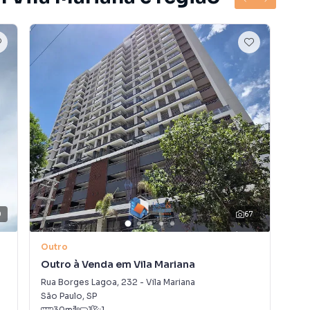
que da Aclimação
ais ao redor
ilos de vida:
0
67
V
Outro
Out
Outro à Venda em Vila Mariana
Out
Rua Borges Lagoa
,
232
-
Vila Mariana
Rua
São Paulo
,
SP
São
30
m²
1
1