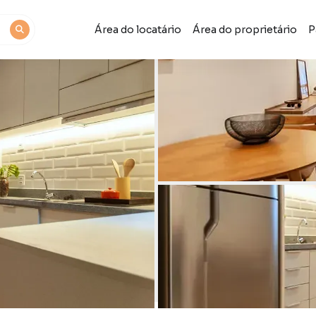
Área do locatário
Área do proprietário
P