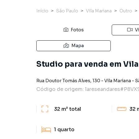
Início
São Paulo
Vila Mariana
Outro
Fotos
V
Mapa
Studio para venda em Vila
Rua Doutor Tomás Alves
,
130
-
Vila Mariana
-
S
Código de origem:
lareseandares#P8VX
32 m²
total
32 
1
quarto