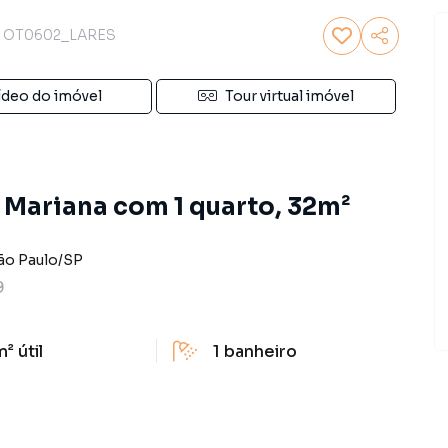
OT0602_LARES
ídeo do imóvel
Tour virtual imóvel
 Mariana com 1 quarto, 32m²
ão Paulo
/
SP
9
m²
útil
1
banheiro