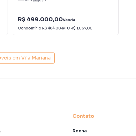
R$ 499.000,00
R$
Venda
Condomínio
R$ 484,00
·
IPTU
R$ 1.067,00
Con
óveis em
Vila Mariana
Contato
Rocha
e