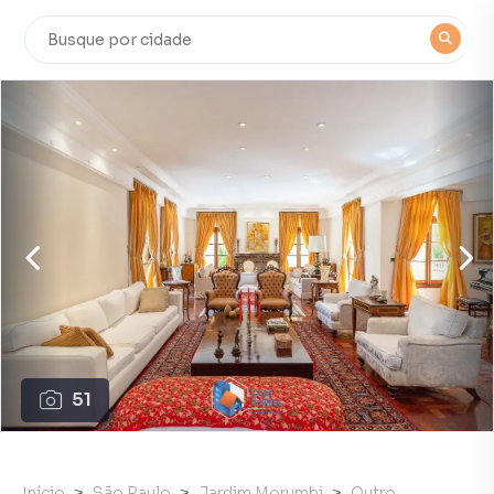
51
Início
São Paulo
Jardim Morumbi
Outro