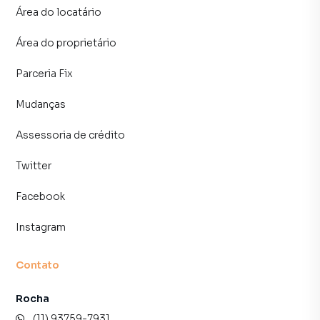
Área do locatário
central de atendimento preparada para atender
proprietários e inquilinos.
Área do proprietário
Parceria Fix
Mudanças
Assessoria de crédito
Twitter
Facebook
Instagram
Contato
Rocha
(11) 93759-7931