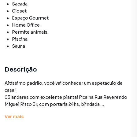
Sacada
Closet
Espaço Gourmet
Home Office
Permite animais
Piscina
Sauna
Descrição
Altíssimo padrão, você vai conhecer um espetáculo de
casa!
03 andares com excelente planta! Fica na Rua Reverendo
Miguel Rizzo Jr, com portaria 24hs, blindada.
Nessa casa, você e sua família poderão se organizar para
Ver
mais
momentos de trabalho, estudo e lazer. Usufruir de
momentos íntimos em família ou receber seus amigos
com elegância e conforto. No andar superior ela oferece