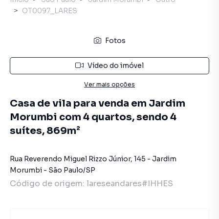
OT0097_LARES
Fotos
Vídeo do imóvel
Ver mais opções
Casa de vila para venda em Jardim
Morumbi com 4 quartos, sendo 4
suítes, 869m²
Rua Reverendo Miguel Rizzo Júnior
,
145
-
Jardim
Morumbi
-
São Paulo
/
SP
Código de origem:
lareseandares#IHHES