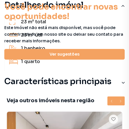
Detalhes do imóvel
Você pode encontrar novas
oportunidades!
23 m²
total
Este imóvel não está mais disponível, mas você pode
conferir outros em nosso site ou deixar seu contato para
23 m²
útil
receber mais informações.
1
banheiro
Ver sugestões
1
quarto
Características principais
Veja outros imóveis nesta região