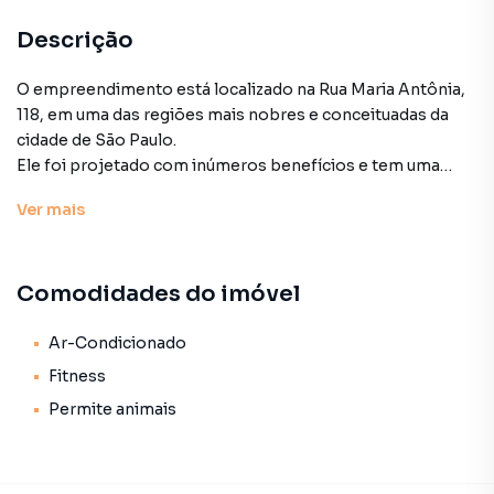
Descrição
O empreendimento está localizado na Rua Maria Antônia,
118, em uma das regiões mais nobres e conceituadas da
cidade de São Paulo.
Ele foi projetado com inúmeros benefícios e tem uma
infraestrutura completa, com unidades studios, 1
Ver
mais
dormitório e duplex.
O prédio fica em frente a Universidade Mackenzie e
também próximo do Parque Augusta, Shopping Pátio
Comodidades do imóvel
Higienópolis, Shopping Frei Caneca e a 4 minutos
caminhando ate a estação amarelo do metrô Higienópolis
Mackenzie (linha amarela).
Ar-Condicionado
Fitness
Permite animais
Outro para Venda em região valorizada do bairro
Higienópolis, em São Paulo. Não encontrou o que
procurava ou deseja mais informações sobre Outro em