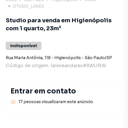
OT0551_LARES
Studio para venda em Higienópolis
com 1 quarto, 23m²
Indisponível
Rua Maria Antônia
,
118
-
Higienópolis
-
São Paulo
/
SP
Código de origem:
lareseandares#8WUNW
Entrar em contato
17 pessoas visualizaram este anúncio