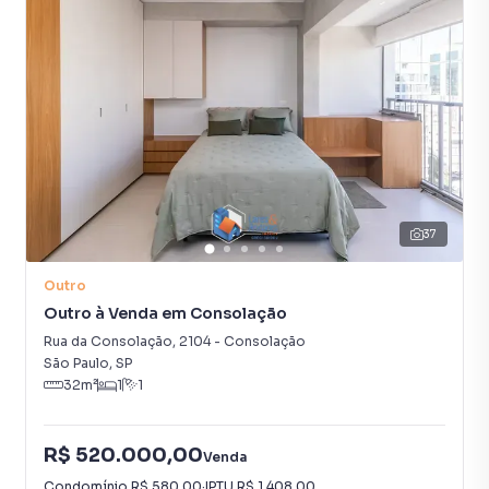
37
Outro
Outro à Venda em Consolação
Rua da Consolação
,
2104
-
Consolação
São Paulo
,
SP
32
m²
1
1
R$ 520.000,00
Venda
Condomínio
R$ 580,00
·
IPTU
R$ 1.408,00