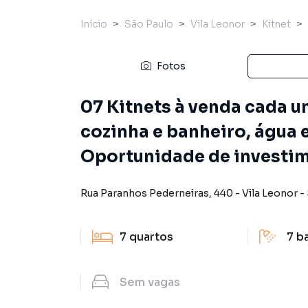
Início
São Paulo
Vila Leonor
Kitnet
Fotos
07 Kitnets à venda cada 
cozinha e banheiro, água e
Oportunidade de investime
Rua Paranhos Pederneiras
,
440
-
Vila Leonor
-
7
quartos
7
b
Sem
vagas