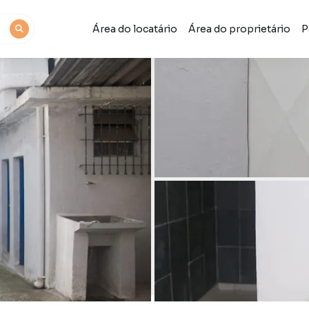
Área do locatário
Área do proprietário
P