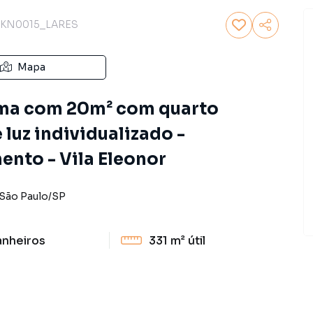
KN0015_LARES
Mapa
uma com 20m² com quarto
 luz individualizado -
nto - Vila Eleonor
São Paulo
/
SP
anheiros
331 m²
útil