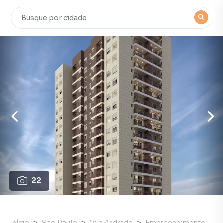
22
Início
São Paulo
Vila Andrade
Empreendimento