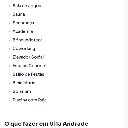
• Churrasqueira condominial
Sala de Jogos
• Coworking
Sauna
• Elevador social
• Espaço gourmet
Segurança
• Piscina com raia
Academia
• Piscina infantil
Brinquedoteca
• Playground
• Portaria
Coworking
• Quadra poliesportiva
Elevador Social
• Sala de jogos
Espaço Gourmet
• Salão de festas
Salão de Festas
• Sauna
• Segurança
Bicicletário
• Solarium
Solarium
• Status: Pronto novo
Piscina com Raia
• Finalidade: Residencial
O que fazer em
Vila Andrade
Empreendimento para Venda em região valorizada do