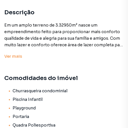
Descrição
Em um amplo terreno de 3.32950m² nasce um
empreendimento feito para proporcionar mais conforto
qualidade de vida e alegria para sua família e amigos. Com
muito lazer e conforto oferece área de lazer completa para
você sua família e amigos se divertirem e muito mais.
Ver
mais
Localizado em uma rua tranquila em um bairro que oferece
uma ampla infraestrutura serviços e mobilidade como
shoppings supermercados gastronomia parques escolas
Comodidades do imóvel
e tudo o que você precisa! Preço e disponibilidade do
imóvel sujeitos a alteração sem aviso prévio.
Churrasqueira condominial
Características:
Piscina Infantil
• Academia
Playground
• Academia externa
Portaria
• Bicicletário
• Brinquedoteca
Quadra Poliesportiva