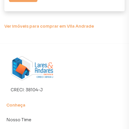
simplificar a relação de proprietários, inquilinos e
compradores com o mercado imobiliário.
Anuncie seu imóvel! É fácil, rápido e gratuito! A Lares e
Ver imóveis
para comprar em Vila Andrade
Andares Imóveis é uma imobiliária digital com imóveis em
diversas cidades do Brasil, incluindo São Paulo.
Na Lares e Andares Imóveis você consegue vender ou
alugar seu imóvel muito mais rápido do que em imobiliárias
tradicionais. Já vendemos e locamos diversos imóveis em
São Paulo, especialmente em Vila Andrade. Isso porque
temos uma equipe de marketing digital focada em produzir
campanhas específicas para São Paulo, o que aumenta
muito o número de contatos interessados e tendo como
CRECI:
38104-J
consequência uma maior chance de vender ou alugar seu
imóvel mais rápido. Contamos também com um time de
Conheça
programadores, corretores treinados e uma central de
atendimento preparada para atender proprietários e
Nosso Time
inquilinos.