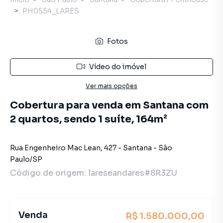
PH0554_LARES
Fotos
Vídeo do imóvel
Ver mais opções
Cobertura para venda em Santana com
2 quartos, sendo 1 suíte, 164m²
Rua Engenheiro Mac Lean
,
427
-
Santana
-
São
Paulo
/
SP
Código de origem:
lareseandares#8R3ZU
Venda
R$ 1.580.000,00