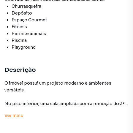
Churrasqueira
Depósito
Espaço Gourmet
Fitness
Permite animais
Piscina
Playground
Descrição
O imóvel possui um projeto moderno e ambientes
versáteis.
No piso inferior, uma sala ampliada com a remoção do 3º
dormitório (reversível) proporciona maior integração e
Ver
mais
conforto. São 2 dormitórios (1 suíte), varanda envidraçada,
cozinha equipada com cooktop, forno e coifa.