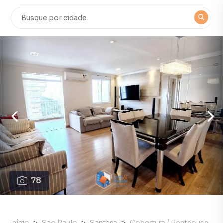
78
Início
São Paulo
Santana
Cobertura / Penthouse