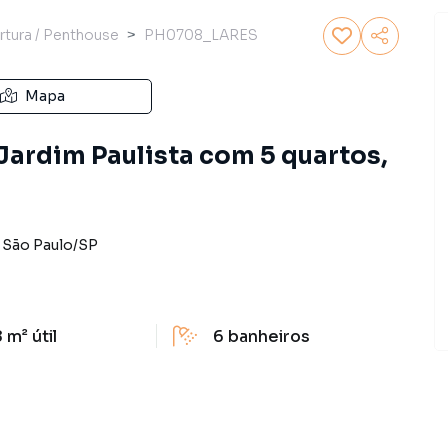
tura / Penthouse
PH0708_LARES
Mapa
Jardim Paulista com 5 quartos,
-
São Paulo
/
SP
 m²
útil
6
banheiros