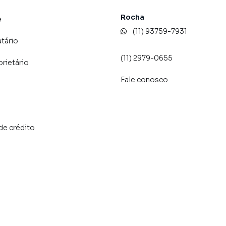
Rocha
e
(11) 93759-7931
atário
(11) 2979-0655
prietário
Fale conosco
de crédito