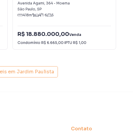
Hig
Avenida Agami
,
364
-
Moema
Rua
São Paulo
,
SP
São
418
m²
4
6
5
R$ 18.880.000,00
R$
Venda
Condomínio
R$ 6.665,00
·
IPTU
R$ 1,00
Con
eis em
Jardim Paulista
Contato