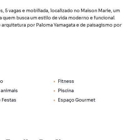
s, 5 vagas e mobiliada, localizado no Maison Marie, um
a quem busca um estilo de vida moderno e funcional.
e arquitetura por Paloma Yamagata e de paisagismo por
info/maisonmarie
lorizada do bairro Jardim Paulista, em São Paulo. Não
formações sobre Cobertura / Penthouse em São Paulo?
to
Fitness
one (11) 93759-7931.
 animais
Piscina
 apartamentos, casas residenciais e comerciais,
e Festas
Espaço Gourmet
venda ou locação, além de empreendimentos em
 Paulista e em outras regiões de São Paulo. Aqui você
 imóvel que mais combina com seu estilo de vida.
e, com segurança e tranquilidade. Na Lares e Andares