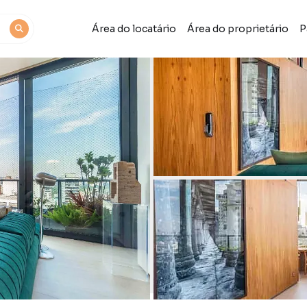
Área do locatário
Área do proprietário
P