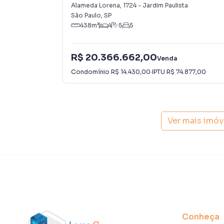
Paulista
Alameda Lorena
,
1724
-
Jardim Paulista
São Paulo
,
SP
438
m²
4
5
5
R$ 20.366.662,00
Venda
Condomínio
R$ 14.430,00
·
IPTU
R$ 74.877,00
Ver mais imóv
Conheça