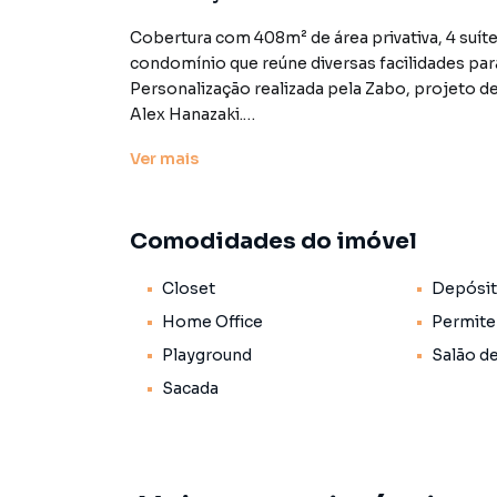
Cobertura com 408m² de área privativa, 4 suíte
condomínio que reúne diversas facilidades par
Personalização realizada pela Zabo, projeto d
Alex Hanazaki.
Ver
mais
Maiores informações: https://fortrealestate.
Comodidades do imóvel
Cobertura / Penthouse para Venda em região va
encontrou o que procurava ou deseja mais in
Closet
Depósi
Entre em contato com nossa equipe pelo telef
Home Office
Permite
A Lares e Andares Imóveis tem mais opções de
Playground
Salão d
sobrados, terrenos, lojas e barracões para 
Sacada
construção ou lançamentos na planta em Jardim
encontra milhares de ofertas para encontrar o
Negocie seu imóvel de forma totalmente onlin