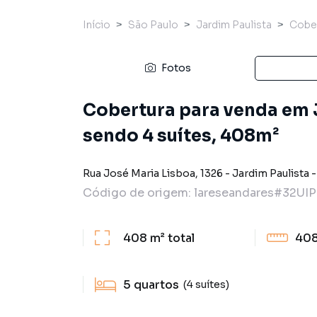
Início
São Paulo
Jardim Paulista
Cober
Fotos
Cobertura para venda em 
sendo 4 suítes, 408m²
Rua José Maria Lisboa
,
1326
-
Jardim Paulista
Código de origem:
lareseandares#32UIP
408 m²
total
408
5
quartos
(4 suítes)