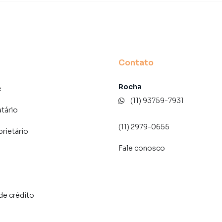
Contato
Rocha
e
(11) 93759-7931
atário
(11) 2979-0655
prietário
Fale conosco
de crédito