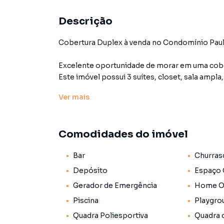
Descrição
Cobertura Duplex à venda no Condomínio Paul
Excelente oportunidade de morar em uma cobe
Este imóvel possui 3 suítes, closet, sala ampla
No piso superior está o local perfeito para a d
Ver
mais
e uma varanda gourmet com piscina privativa 
instalado.
Comodidades do imóvel
O condomínio clube oferece 3 vagas de garage
e sua família desfrutarem: piscinas ao ar livre,
Bar
Churras
salões de festas para todas as idades, churras
campo de society, quadra de tênis, beach tênis
Depósito
Espaço
brinquedoteca, restaurante, mercadinho, feira
Gerador de Emergência
Home Of
Piscina
Playgro
Localizado em uma região privilegiada, o con
restaurantes, shoppings e ao transporte públic
Quadra Poliesportiva
Quadra 