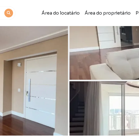
Área do locatário
Área do proprietário
P