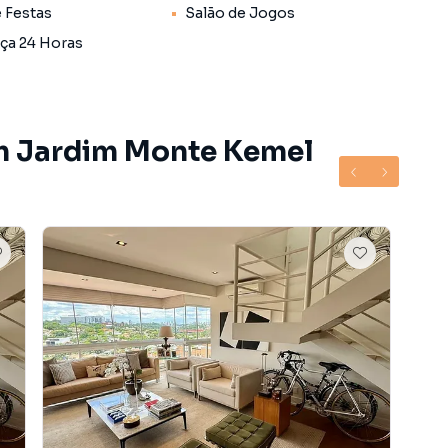
meras e segurança particular.
e Festas
Salão de Jogos
ça 24 Horas
nforto, segurança e diversão em um condomínio clube
e em contato conosco e agende uma visita.
em Jardim Monte Kemel
alorizada do bairro Jardim Monte Kemel, em São Paulo.
s informações sobre Cobertura / Penthouse em São
o telefone (11) 93759-7931.
 apartamentos, casas residenciais e comerciais,
venda ou locação, além de empreendimentos em
im Monte Kemel e em outras regiões de São Paulo. Aqui
rar o imóvel que mais combina com seu estilo de vida.
e, com segurança e tranquilidade. Na Lares e Andares
imóvel em São Paulo mesmo não estando na cidade e
to do seu computador ou smartphone. Nós criamos