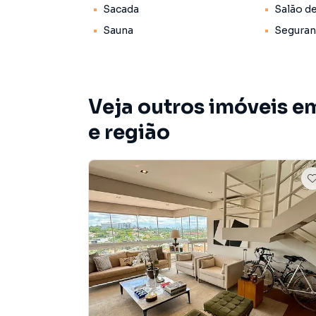
com portaria 24 horas e monitoramento por câ
Sacada
Salão d
Sauna
Seguran
Não perca esta oportunidade de viver com co
completo e com uma vista deslumbrante! Entr
Valor do investimento R$ 2.889.000,00
Veja outros imóveis 
e região
Cobertura / Penthouse para Venda em região v
Não encontrou o que procurava ou deseja mai
Paulo? Entre em contato com nossa equipe pel
A Lares e Andares Imóveis tem mais opções de
sobrados, terrenos, lojas e barracões para 
construção ou lançamentos na planta em Jard
você encontra milhares de ofertas para encont
Negocie seu imóvel de forma totalmente onlin
Imóveis você consegue comprar ou alugar um 
com a praticidade de fazer tudo online, dire