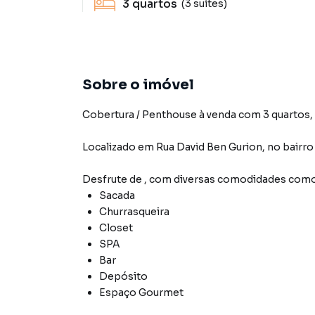
3
quartos
(3 suítes)
Sobre o imóvel
Cobertura / Penthouse à venda com 3 quartos, 3
Localizado
em
Rua David Ben Gurion
,
no bairr
Desfrute de
, com diversas comodidades como
Sacada
Churrasqueira
Closet
SPA
Bar
Depósito
Espaço Gourmet