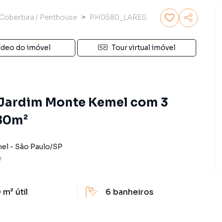
Cobertura / Penthouse
PH0580_LARES
ídeo do imóvel
Tour virtual imóvel
 Jardim Monte Kemel com 3
280m²
mel
-
São Paulo
/
SP
7
 m²
útil
6
banheiros