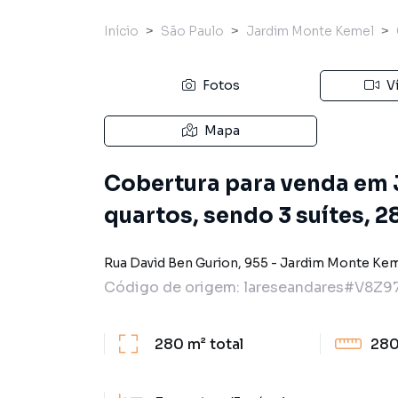
Início
São Paulo
Jardim Monte Kemel
Fotos
V
Mapa
Cobertura para venda em
quartos, sendo 3 suítes, 
Rua David Ben Gurion
,
955
-
Jardim Monte Ke
Código de origem:
lareseandares#V8Z9
280 m²
total
280