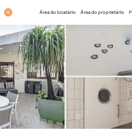
Área do locatário
Área do proprietário
P