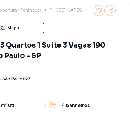
obertura / Penthouse
PH0061_LARES
Mapa
3 Quartos 1 Suite 3 Vagas 190
 Paulo - SP
-
São Paulo
/
SP
 m²
útil
4
banheiros