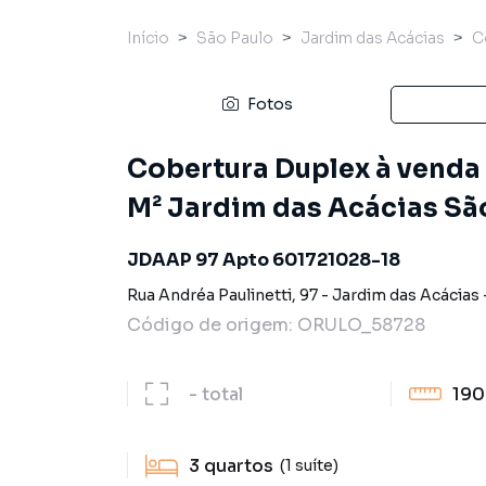
Início
São Paulo
Jardim das Acácias
C
Fotos
Cobertura Duplex à venda 
M² Jardim das Acácias São
JDAAP 97 Apto 601721028-18
Rua Andréa Paulinetti
,
97
-
Jardim das Acácias
Código de origem:
ORULO_58728
-
total
190
3
quartos
(1 suíte)