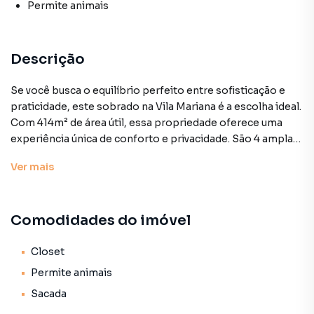
Permite animais
Descrição
Se você busca o equilíbrio perfeito entre sofisticação e
praticidade, este sobrado na Vila Mariana é a escolha ideal.
Com 414m² de área útil, essa propriedade oferece uma
experiência única de conforto e privacidade. São 4 amplas
suítes, garantindo a tranquilidade de toda a família, além de
Ver
mais
3 vagas de garagem para total conveniência.
O projeto inteligente conta com um banheiro social e um
Comodidades do imóvel
lavabo, atendendo com elegância tanto a rotina quanto as
visitas.
Closet
A área externa com acesso ao jardim proporciona o
Permite animais
ambiente perfeito para momentos de lazer e
Sacada
descontração.