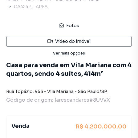
CA4242_LARES
Fotos
Vídeo do imóvel
Ver mais opções
Casa para venda em Vila Mariana com 4
quartos, sendo 4 suítes, 414m²
Rua Topázio
,
953
-
Vila Mariana
-
São Paulo
/
SP
Código de origem:
lareseandares#8UVVX
Venda
R$ 4.200.000,00