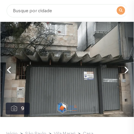
9
Início
São Paulo
Vila Marari
Casa