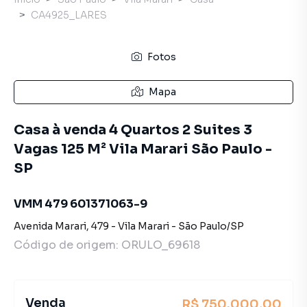
CA4925_LARES
Fotos
Mapa
Casa à venda 4 Quartos 2 Suites 3
Vagas 125 M² Vila Marari São Paulo -
SP
VMM 479 601371063-9
Avenida Marari
,
479
-
Vila Marari
-
São Paulo
/
SP
Código de origem:
ORULO_69618
Venda
R$ 750.000,00