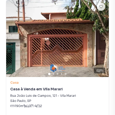
espaço de sobra para cada membro da família. Além disso
aceita financiamento o que possibilita ao comprador uma
negociação facilitada. Aproveite a oportunidade de viver
em uma das regiões mais desejadas do Sudeste do Brasil.
Encante-se com esta oportunidade rara de morar perto de
tudo o que São Paulo tem a oferecer sem abrir mão de sua
tranquilidade. Entre em contato para agendar uma visita e
conhecer pessoalmente essa excelente casa. Preço e
disponibilidade do imóvel sujeitos a alteração sem aviso
prévio.
Características:
35
• Portaria
• Status: Usado
Casa
• Finalidade: Residencial
Casa à Venda em Vila Marari
Rua João Luis de Campos
,
121
-
Vila Marari
São Paulo
,
SP
190
m²
3
4
2
Casa para Venda em região valorizada do bairro Vila Marari,