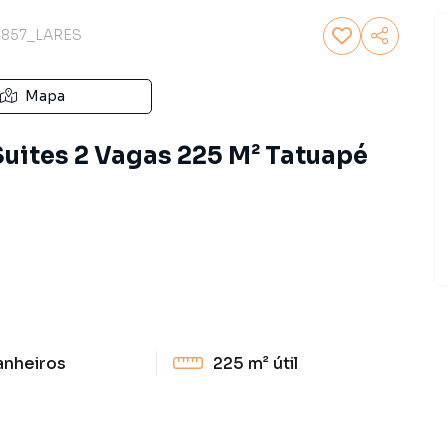
857_LARES
Mapa
Suites 2 Vagas 225 M² Tatuapé
anheiros
225 m²
útil