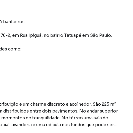
 4 banheiros.
076-2
,
em
Rua Ipiguá
,
no bairro Tatuapé
em São Paulo
.
ades como:
tribuição e um charme discreto e acolhedor. São 225 m²
m distribuídos entre dois pavimentos. No andar superior
ra momentos de tranquilidade. No térreo uma sala de
ocial lavanderia e uma edícula nos fundos que pode ser
rinquedoteca ou o que sua imaginação permitir. Na frente