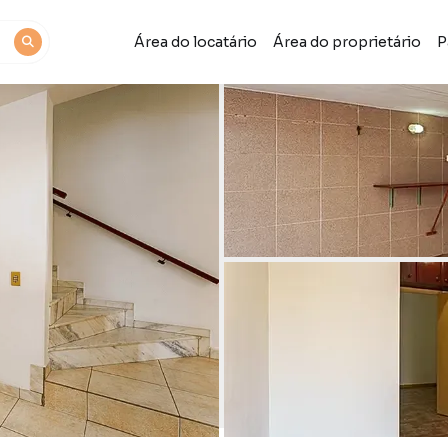
Área do locatário
Área do proprietário
P