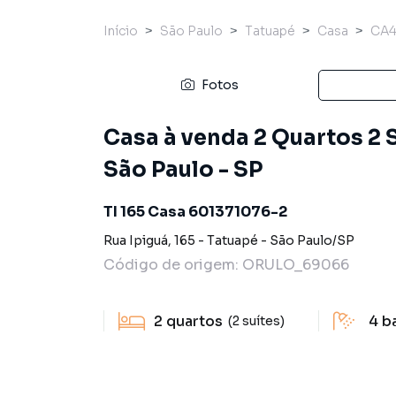
Início
São Paulo
Tatuapé
Casa
CA4
Fotos
Casa à venda 2 Quartos 2 
São Paulo - SP
TI 165 Casa 601371076-2
Rua Ipiguá
,
165
-
Tatuapé
-
São Paulo
/
SP
Código de origem:
ORULO_69066
2
quartos
4
b
(2 suítes)