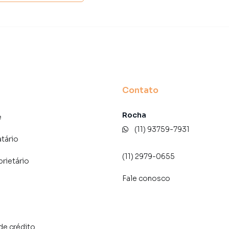
 A Lares e Andares Imóveis é uma imobiliária digital com
do São Paulo.
der ou alugar seu imóvel muito mais rápido do que em
amos diversos imóveis em São Paulo, especialmente em
rketing digital focada em produzir campanhas
Contato
ito o número de contatos interessados e tendo como
 alugar seu imóvel mais rápido. Contamos também com
Rocha
dos e uma central de atendimento preparada para
e
(11) 93759-7931
atário
(11) 2979-0655
prietário
Fale conosco
de crédito