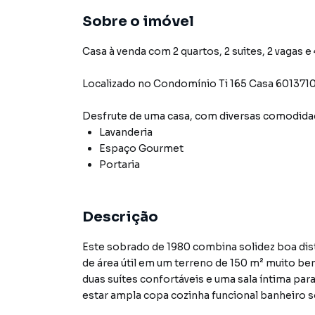
Sobre o imóvel
Casa à venda com 2 quartos, 2 suites, 2 vagas e
Localizado
no Condomínio
Ti 165 Casa 601371
Desfrute de
uma casa
, com diversas comodid
Lavanderia
Espaço Gourmet
Portaria
Descrição
Este sobrado de 1980 combina solidez boa dis
de área útil em um terreno de 150 m² muito be
duas suítes confortáveis e uma sala íntima pa
estar ampla copa cozinha funcional banheiro s
adaptada para um ateliê home office oficina b