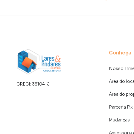
Anuncie seu imóvel! É fácil, rápido e gratuito!
imóveis em diversas cidades do Brasil, incluin
Na Lares e Andares Imóveis você consegue ven
imobiliárias tradicionais. Já vendemos e loc
Tatuapé. Isso porque temos uma equipe de ma
Conheça
específicas para São Paulo, o que aumenta mu
consequência uma maior chance de vender ou
um time de programadores, corretores treina
Nosso Tim
atender proprietários e inquilinos.
Área do loc
CRECI:
38104-J
Área do pro
Parceria Fix
Mudanças
Assessoria 