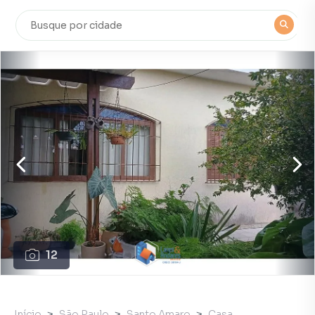
12
Início
São Paulo
Santo Amaro
Casa