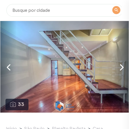
33
Início
São Paulo
Planalto Paulista
Casa