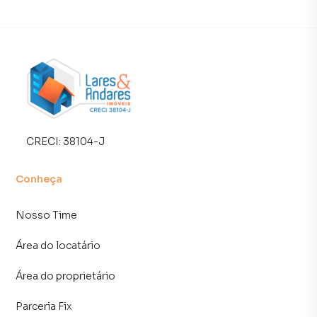
empreendimentos em construção ou lançamentos na
planta em Planalto Paulista e em outras regiões de São
Paulo. Aqui você encontra milhares de ofertas para
encontrar o imóvel que mais combina com seu estilo de
vida.
Negocie seu imóvel de forma totalmente online, com
segurança e tranquilidade. Na Lares e Andares Imóveis
você consegue comprar ou alugar um imóvel em São Paulo
CRECI:
38104-J
mesmo não estando na cidade e com a praticidade de
fazer tudo online, direto do seu computador ou
Conheça
smartphone. Nós criamos soluções inovadoras para
simplificar a relação de proprietários, inquilinos e
Nosso Time
compradores com o mercado imobiliário.
Área do locatário
Anuncie seu imóvel! É fácil, rápido e gratuito! A Lares e
Andares Imóveis é uma imobiliária digital com imóveis em
Área do proprietário
diversas cidades do Brasil, incluindo São Paulo.
Parceria Fix