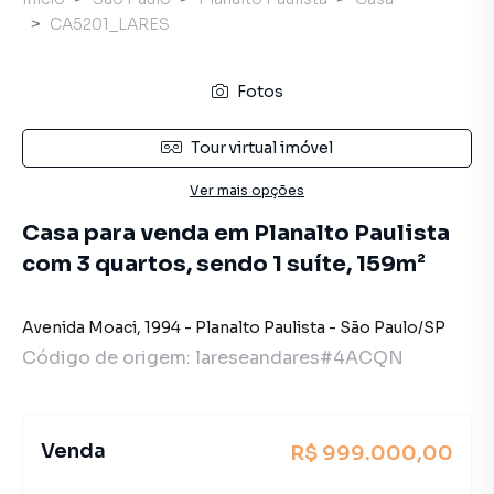
CA5201_LARES
Fotos
Tour virtual imóvel
Ver mais opções
Casa para venda em Planalto Paulista
com 3 quartos, sendo 1 suíte, 159m²
Avenida Moaci
,
1994
-
Planalto Paulista
-
São Paulo
/
SP
Código de origem:
lareseandares#4ACQN
Venda
R$ 999.000,00