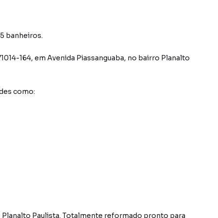
 5 banheiros.
71014-164
,
em
Avenida Piassanguaba
,
no bairro Planalto
ades como:
o Planalto Paulista. Totalmente reformado pronto para