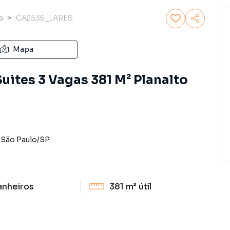
a
CA2536_LARES
Mapa
uites 3 Vagas 381 M² Planalto
-
São Paulo
/
SP
anheiros
381 m²
útil