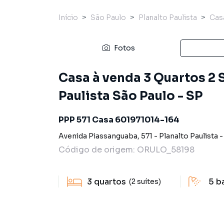
Início
São Paulo
Planalto Paulista
Cas
Fotos
Casa à venda 3 Quartos 2 S
Paulista São Paulo - SP
PPP 571 Casa 601971014-164
Avenida Piassanguaba
,
571
-
Planalto Paulista
Código de origem:
ORULO_58198
3
quartos
5
b
(2 suítes)