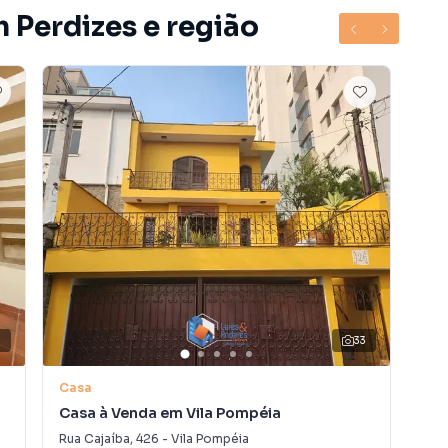
 Perdizes e região
6
33
V
Casa
Ca
Casa à Venda em Vila Pompéia
Cas
Rua Cajaíba
,
426
-
Vila Pompéia
Rua