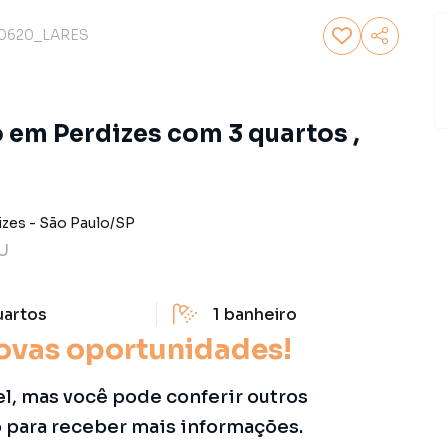
0620_LARES
 em Perdizes com 3 quartos ,
izes
-
São Paulo
/
SP
U
uartos
1
banheiro
ovas oportunidades!
el, mas você pode conferir outros
o para receber mais informações.