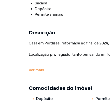
Sacada
Depósito
Permite animais
Descrição
Casa em Perdizes, reformada no final de 2024, in
Localização privilegiado, tanto pensando em 
Ao lado de supermercados, farmácias, hortifru
Ver
mais
da Estação Sumaré do Metrô.
No andar do nível da Rua, temos um espaço mu
Comodidades do imóvel
mesmo como uma loja, apresenta-se com sala a
Depósito
Permite
O Segundo Piso contempla um espaço amplo e
cozinha americana, nicho para despensa e lava