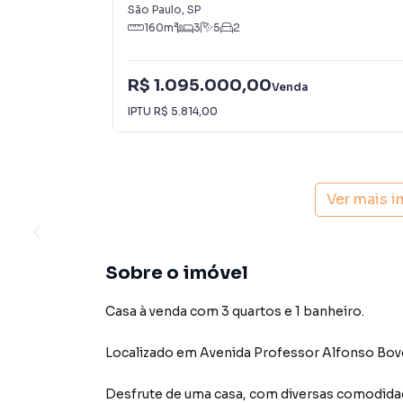
São Paulo
,
SP
160
m²
3
5
2
R$ 1.095.000,00
Venda
IPTU
R$ 5.814,00
Ver mais 
Sobre o imóvel
Casa à venda com 3 quartos e 1 banheiro.
Localizado
em
Avenida Professor Alfonso Bov
Desfrute de
uma casa
, com diversas comodid