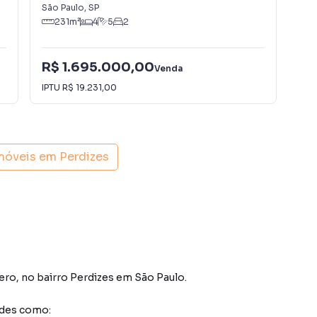
São Paulo
,
SP
São
231
m²
4
5
2
R$ 1.695.000,00
R$
Venda
IPTU
R$ 19.231,00
IPT
imóveis em
Perdizes
ero
,
no bairro Perdizes
em São Paulo
.
ades como: