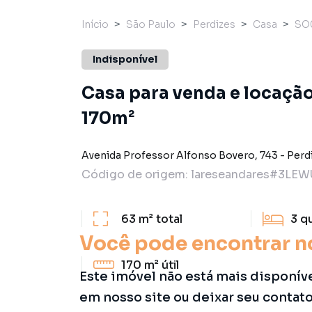
Início
São Paulo
Perdizes
Casa
SO
Indisponível
Casa para venda e locação
170m²
Avenida Professor Alfonso Bovero
,
743
-
Perd
Código de origem:
lareseandares#3LEW
63 m²
total
3
q
Você pode encontrar n
170 m²
útil
Este imóvel não está mais disponív
em nosso site ou deixar seu contat