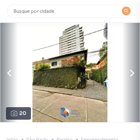
20
Início
São Paulo
Paraíso
Empreendimento