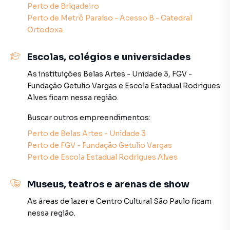
Perto de
Brigadeiro
encontrará tudo o que precisa a apenas passos de
Perto de
Metrô Paraíso - Acesso B - Catedral
distância. Além disso a proximidade com a Avenida
Ortodoxa
Paulista e a Avenida Brigadeiro Luis Antônio garante
acesso rápido e conveniente a dois dos principais
Escolas, colégios e universidades
corredores da cidade. Se você procura mais do que uma
casa se busca um elo com a história e o conforto moderno
As instituições
Belas Artes - Unidade 3
,
FGV -
esta casa é a escolha perfeita. Agende uma visita e
Fundação Getulio Vargas
e
Escola Estadual Rodrigues
permita-se ser transportado para um universo de
Alves
ficam nessa região.
elegância atemporal. Seja bem-vindo ao seu novo lar.
Preço e disponibilidade do imóvel sujeitos a alteração sem
Buscar outros
empreendimentos
:
aviso prévio.
Perto de
Belas Artes - Unidade 3
Perto de
FGV - Fundação Getulio Vargas
Características:
Perto de
Escola Estadual Rodrigues Alves
• Portaria
• Status: Usado
Museus, teatros e arenas de show
• Finalidade: Residencial
As áreas de lazer
e
Centro Cultural São Paulo
ficam
nessa região.