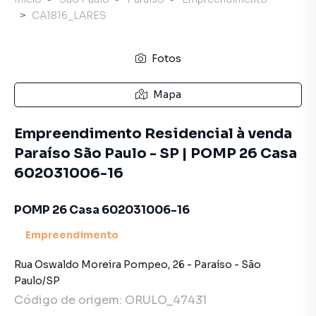
CA1816_LARES
Fotos
Mapa
Empreendimento Residencial à venda
Paraíso São Paulo - SP | POMP 26 Casa
602031006-16
POMP 26 Casa 602031006-16
Empreendimento
Rua Oswaldo Moreira Pompeo
,
26
-
Paraíso
-
São
Paulo
/
SP
Código de origem:
ORULO_47431