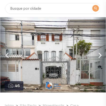
46
Início
São Paulo
Mirandópolis
Casa