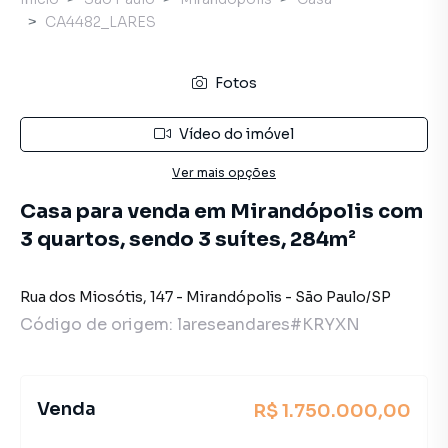
CA4482_LARES
Fotos
Vídeo do imóvel
Ver mais opções
Casa para venda em Mirandópolis com
3 quartos, sendo 3 suítes, 284m²
Rua dos Miosótis
,
147
-
Mirandópolis
-
São Paulo
/
SP
Código de origem:
lareseandares#KRYXN
Venda
R$ 1.750.000,00