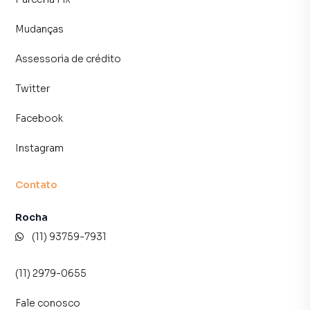
atendimento preparada para atender proprietários e
inquilinos.
Mudanças
Assessoria de crédito
Twitter
Facebook
Instagram
Contato
Rocha
(11) 93759-7931
(11) 2979-0655
Fale conosco