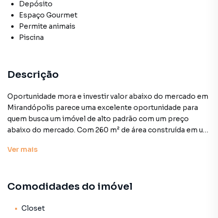
Depósito
Espaço Gourmet
Permite animais
Piscina
Descrição
Oportunidade mora e investir valor abaixo do mercado em
Mirandópolis parece uma excelente oportunidade para
quem busca um imóvel de alto padrão com um preço
abaixo do mercado. Com 260 m² de área construída em um
terreno de 245 m², ela oferece um espaço generoso e bem
Ver
mais
distribuído.
Destaques do imóvel:
Comodidades do imóvel
3 suítes para maior conforto e privacidade
Closet