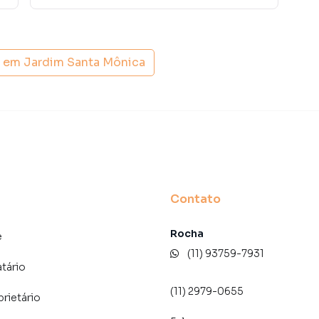
 vender ou alugar seu imóvel mais rápido. Contamos
tores treinados e uma central de atendimento
nos.
s em
Jardim Santa Mônica
Contato
Rocha
e
(11) 93759-7931
atário
(11) 2979-0655
prietário