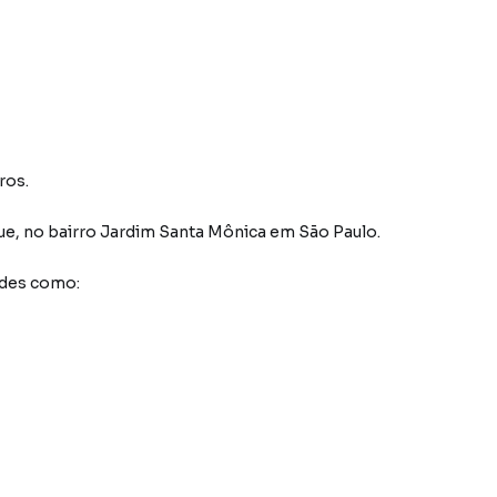
ros.
ue
,
no bairro Jardim Santa Mônica
em São Paulo
.
ades como: