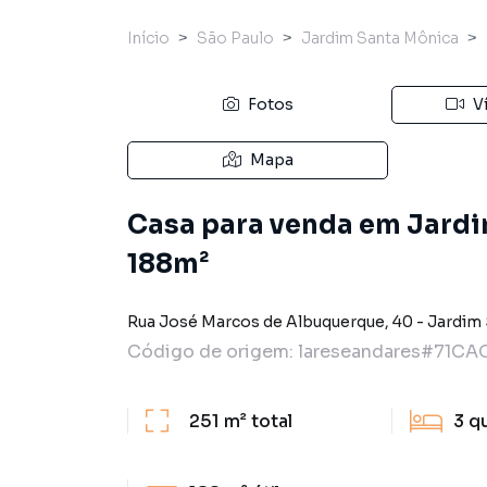
Início
São Paulo
Jardim Santa Mônica
Fotos
V
Mapa
Casa para venda em Jardi
188m²
Rua José Marcos de Albuquerque
,
40
-
Jardim
Código de origem:
lareseandares#71CA
251 m²
total
3
q