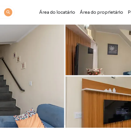
Área do locatário
Área do proprietário
P