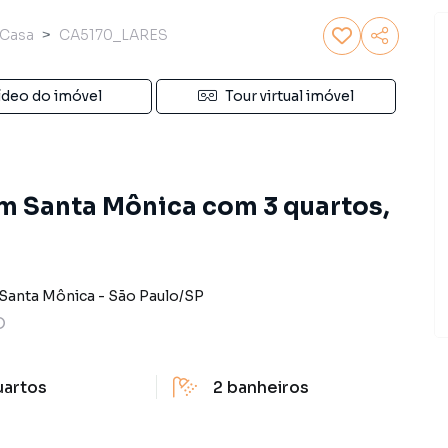
Casa
CA5170_LARES
ídeo do imóvel
Tour virtual imóvel
m Santa Mônica com 3 quartos,
 Santa Mônica
-
São Paulo
/
SP
O
uartos
2
banheiros