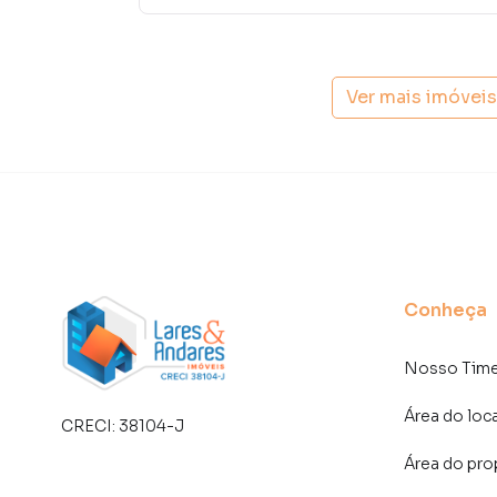
tendo como consequência uma maior chance de
também com um time de programadores, corre
preparada para atender proprietários e inquili
Ver mais imóvei
Conheça
Nosso Tim
Área do loc
CRECI:
38104-J
Área do pro