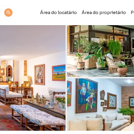
Área do locatário
Área do proprietário
P