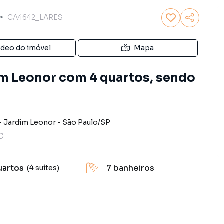
CA4642_LARES
ídeo do imóvel
Mapa
m Leonor com 4 quartos, sendo
-
Jardim Leonor
-
São Paulo
/
SP
C
uartos
7
banheiros
(4 suítes)