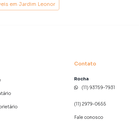
amos diversos imóveis em São Paulo, especialmente em
veis em
Jardim Leonor
 de marketing digital focada em produzir campanhas
ito o número de contatos interessados e tendo como
 alugar seu imóvel mais rápido. Contamos também com
dos e uma central de atendimento preparada para
Contato
Rocha
e
(11) 93759-7931
atário
(11) 2979-0655
prietário
Fale conosco