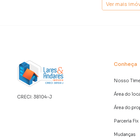
imobiliárias tradicionais. Já vendemos e loc
Ver mais imó
Jardim Leonor. Isso porque temos uma equipe
específicas para São Paulo, o que aumenta mu
consequência uma maior chance de vender ou
um time de programadores, corretores treina
atender proprietários e inquilinos.
Conheça
Nosso Tim
Área do loc
CRECI:
38104-J
Área do pro
Parceria Fix
Mudanças