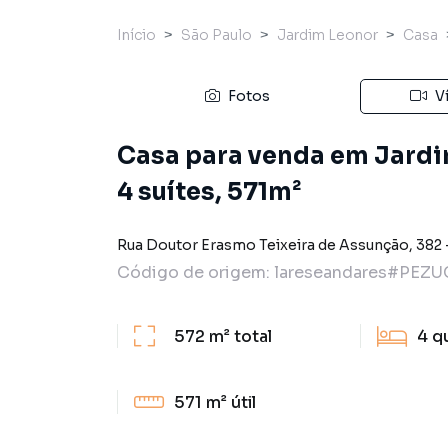
Início
São Paulo
Jardim Leonor
Casa
Fotos
V
Casa para venda em Jardi
4 suítes, 571m²
Rua Doutor Erasmo Teixeira de Assunção
,
382
Código de origem:
lareseandares#PEZU
572 m²
total
4
q
571 m²
útil