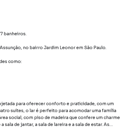
 7 banheiros.
 Assunção
,
no bairro Jardim Leonor
em São Paulo
.
ades como:
rojetada para oferecer conforto e praticidade, com um
tro suítes, o lar é perfeito para acomodar uma família
área social, com piso de madeira que confere um charme
ala de jantar, a sala de lareira e a sala de estar. As
o uma vista incrível do jardim que, com sua variedade