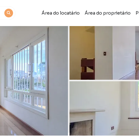
Área do locatário
Área do proprietário
P