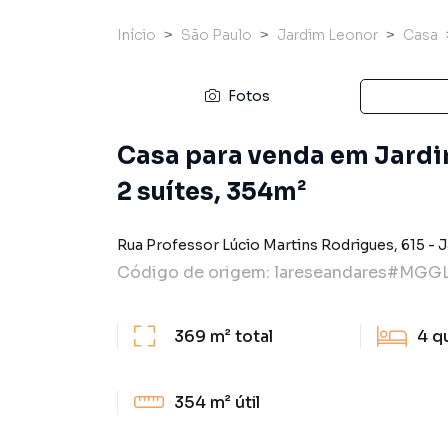
Início
São Paulo
Jardim Leonor
Casa
Fotos
Casa para venda em Jardi
2 suítes, 354m²
Rua Professor Lúcio Martins Rodrigues
,
615
-
J
Código de origem:
lareseandares#MGG
369 m²
total
4
q
354 m²
útil