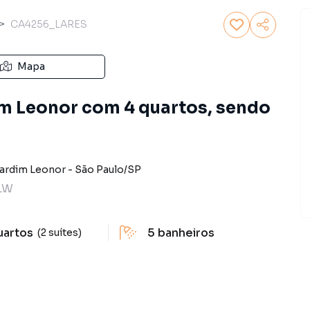
CA4256_LARES
Mapa
m Leonor com 4 quartos, sendo
ardim Leonor
-
São Paulo
/
SP
LW
uartos
5
banheiros
(2 suítes)