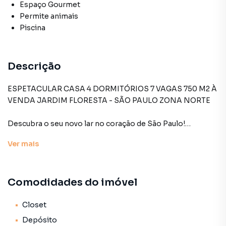
Espaço Gourmet
Permite animais
Piscina
Descrição
ESPETACULAR CASA 4 DORMITÓRIOS 7 VAGAS 750 M2 À
VENDA JARDIM FLORESTA - SÃO PAULO ZONA NORTE
Descubra o seu novo lar no coração de São Paulo!
Localizada na prestigiosa Rua Eduardo, Jardim Floresta
Ver
mais
apresenta uma casa espetacular, disponível para venda,
oferecida a um ótimo preço e em condições excepcionais.
Ideal para famílias numerosas ou aqueles que buscam
Comodidades do imóvel
espaço e conforto, esta residência impressiona com seus
750 metros quadrados de área total e 409 metros
quadrados de área construída.
Closet
Depósito