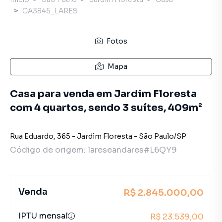
CA3845_LARES
Fotos
Mapa
Casa para venda em Jardim Floresta
com 4 quartos, sendo 3 suítes, 409m²
Rua Eduardo
,
365
-
Jardim Floresta
-
São Paulo
/
SP
Código de origem:
lareseandares#L6QY9
Venda
R$ 2.845.000,00
IPTU mensal
R$ 23.539,00