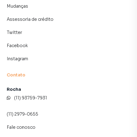
consequência uma maior chance de vender ou alugar seu
Mudanças
imóvel mais rápido. Contamos também com um time de
programadores, corretores treinados e uma central de
Assessoria de crédito
atendimento preparada para atender proprietários e
Twitter
inquilinos.
Facebook
Instagram
Contato
Rocha
(11) 93759-7931
(11) 2979-0655
Fale conosco