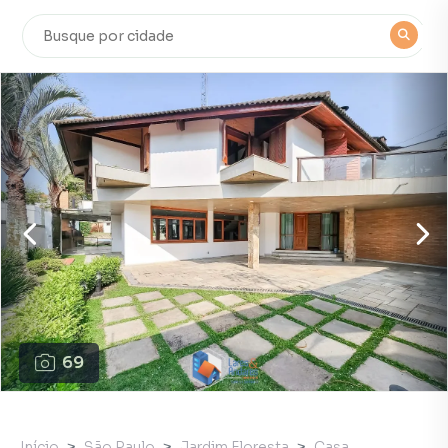
69
Início
São Paulo
Jardim Floresta
Casa