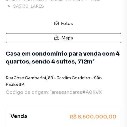
CA3130_LARES
Fotos
Mapa
Casa em condomínio para venda com 4
quartos, sendo 4 suítes, 712m²
Rua José Gambarini
,
68
-
Jardim Cordeiro
-
São
Paulo
/
SP
Código de origem:
lareseandares#A0KVX
Venda
R$ 8.500.000,00