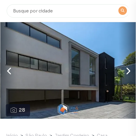
28
Início
São Paulo
Jardim Cordeiro
Casa