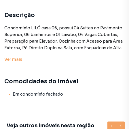
Descrição
Condomínio LILÓ casa 06, possui 04 Suítes no Pavimento
Superior, 06 banheiros e 01 Lavabo, 04 Vagas Cobertas,
Preparação para Elevador, Cozinha com Acesso para Área
Externa, Pé Direito Duplo na Sala, com Esquadrias de Alta
Qualidade
Ver
mais
Excelente Jardim com Piscina.
Comodidades do imóvel
Casa para Venda em região valorizada do bairro Jardim
Cordeiro, em São Paulo. Não encontrou o que procurava
ou deseja mais informações sobre Casa em São Paulo?
Em condomínio fechado
Entre em contato com nossa equipe pelo telefone (11)
93759-7931.
A Lares e Andares Imóveis tem mais opções de
Veja outros imóveis nesta região
apartamentos, casas residenciais e comerciais, sobrados,