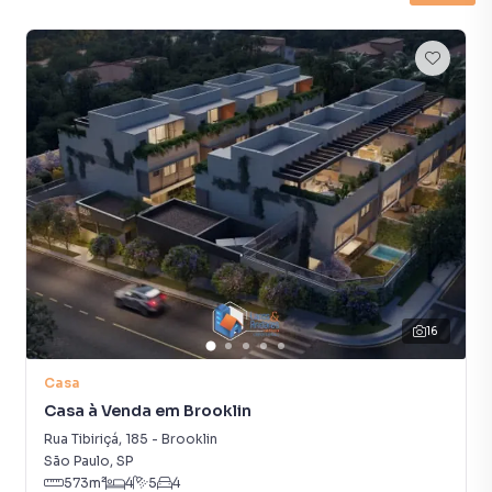
terrenos, lojas e barracões para venda ou locação, além de
empreendimentos em construção ou lançamentos na
planta em Jardim Cordeiro e em outras regiões de São
Paulo. Aqui você encontra milhares de ofertas para
encontrar o imóvel que mais combina com seu estilo de
vida.
Negocie seu imóvel de forma totalmente online, com
segurança e tranquilidade. Na Lares e Andares Imóveis
você consegue comprar ou alugar um imóvel em São Paulo
mesmo não estando na cidade e com a praticidade de
fazer tudo online, direto do seu computador ou
smartphone. Nós criamos soluções inovadoras para
16
simplificar a relação de proprietários, inquilinos e
compradores com o mercado imobiliário.
Casa
Casa à Venda em Brooklin
Anuncie seu imóvel! É fácil, rápido e gratuito! A Lares e
Rua Tibiriçá
,
185
-
Brooklin
Andares Imóveis é uma imobiliária digital com imóveis em
São Paulo
,
SP
diversas cidades do Brasil, incluindo São Paulo.
573
m²
4
5
4