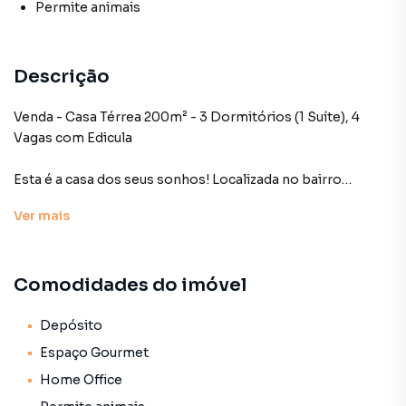
Permite animais
Descrição
Venda - Casa Térrea 200m² - 3 Dormitórios (1 Suíte), 4
Vagas com Edicula
Esta é a casa dos seus sonhos! Localizada no bairro
Cupece, uma região tranquila e bem estruturada, esta casa
Ver
mais
térrea de 200m² oferece todo o conforto e praticidade
que sua família merece. Com ambientes amplos e bem
distribuídos, ela foi planejada para proporcionar qualidade
Comodidades do imóvel
de vida e bem-estar.
São 3 dormitórios, sendo uma suíte com armários
Depósito
embutidos, além de 3 banheiros para garantir total
Espaço Gourmet
comodidade para todos. Todos os cômodos são
Home Office
espaçosos, com excelente aproveitamento de luz natural,