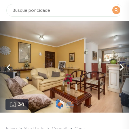
34
Início
São Paulo
Cupecê
Casa