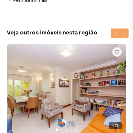
Permite animais
criando um ambiente acolhedor e agradável. A casa possui
também um home bar integrado à sala, criando o
ambiente perfeito para momentos de confraternização.
A sala ampla para dois ambientes é ideal para acomodar
Veja outros imóveis nesta região
sua família e amigos com conforto. O ambiente, que conta
com um lavabo, foi projetado para quem aprecia espaços
integrados, com o máximo de praticidade. A cozinha
espaçosa também conta com armários embutidos,
oferecendo bastante espaço para organização e
praticidade no dia a dia.
Além disso, o imóvel conta com uma edícula de
aproximadamente 55m², composta por sala, cozinha, 1
dormitório e banheiro, que pode ser utilizada como um
espaço independente para hóspedes, home office, ou até
mesmo como uma área de lazer adicional. Uma ótima
opção para quem busca mais espaço e privacidade.
39
A área externa é um show à parte: um quintal grande,