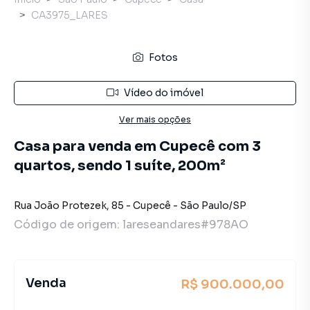
CA3975_LARES
Fotos
Vídeo do imóvel
Ver mais opções
Casa para venda em Cupecê com 3
quartos, sendo 1 suíte, 200m²
Rua João Protezek
,
85
-
Cupecê
-
São Paulo
/
SP
Código de origem:
lareseandares#978AO
Venda
R$ 900.000,00