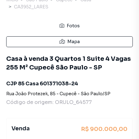
CA3952_LARES
Fotos
Mapa
Casa à venda 3 Quartos 1 Suite 4 Vagas
255 M² Cupecê São Paulo - SP
CJP 85 Casa 601371038-24
Rua João Protezek
,
85
-
Cupecê
-
São Paulo
/
SP
Código de origem:
ORULO_64577
Venda
R$ 900.000,00