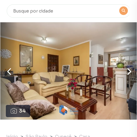
34
Início
São Paulo
Cupecê
Casa