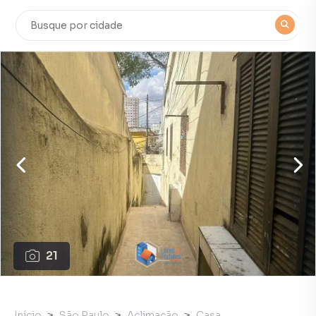
21
Início
São Paulo
Aclimação
Casa