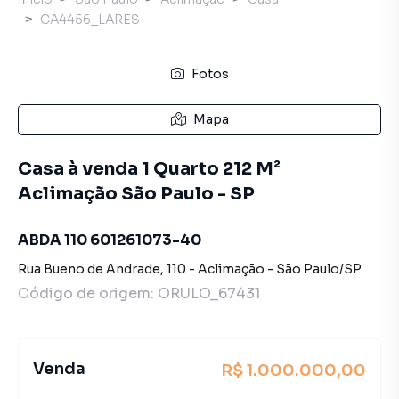
CA4456_LARES
Fotos
Mapa
Casa à venda 1 Quarto 212 M²
Aclimação São Paulo - SP
ABDA 110 601261073-40
Rua Bueno de Andrade
,
110
-
Aclimação
-
São Paulo
/
SP
Código de origem:
ORULO_67431
Venda
R$ 1.000.000,00