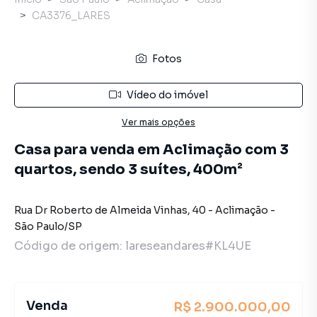
CA3376_LARES
Fotos
Vídeo do imóvel
Ver mais opções
Casa para venda em Aclimação com 3
quartos, sendo 3 suítes, 400m²
Rua Dr Roberto de Almeida Vinhas
,
40
-
Aclimação
-
São Paulo
/
SP
Código de origem:
lareseandares#KL4UE
Venda
R$ 2.900.000,00