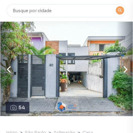
54
Início
São Paulo
Aclimação
Casa