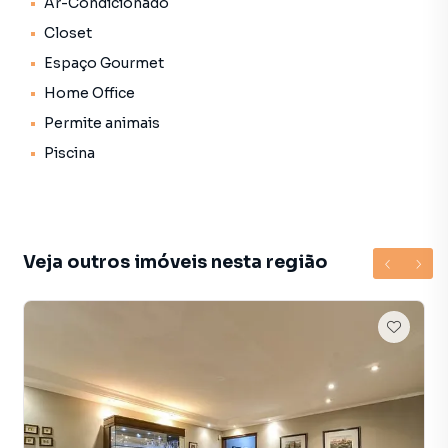
Características do Imóvel:
Ar-Condicionado
Closet
Área total: 400m²
Espaço Gourmet
Sala/deck com piscina e churrasqueira.
Home Office
Mezzanino com sala de tv e biblioteca.
Duas Suítes
Permite animais
Suíte master com academia e home office.
Piscina
A casa tem um total de 5 banheiros e um lavabo.
2 vagas na garagem
Subsolo
Veja outros imóveis nesta região
Detalhes dos Andares:
Sala+cozinha+deck com piscina e churrasqueira.
A sala tem uma imponência pois somente ela possui
110m2 e um pé direito de 6m. São na verdade dois
ambientes e uma cozinha integrada. No deck temos a
piscina aquecida com uma raia e uma ampla área de
churrasqueira.