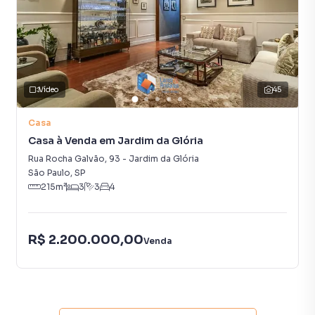
Mezzanino com sala de tv e biblioteca.
No mezzanino temos uma ampla biblioteca de 10m de
comprimento com nichos para 2 escrivaninhas. Além de
uma sala de TV confortável.
Vídeo
45
Duas Suítes gêmeas.
Num meio pavimento acima temos duas suítes idênticas.
Casa
Ambos os banheiros têm pisos aquecidos.
Casa à Venda em Jardim da Glória
Rua Rocha Galvão
,
93
-
Jardim da Glória
Suíte master com academia e home office.
São Paulo
,
SP
215
m²
3
3
4
No último pavimento temos a suíte master que sozinha
possui 80m2. Suíte com Closet, academia, banheira e um
espaço privativo de home office.
R$ 2.200.000,00
Venda
No subsolo foi construído uma espécie de um
apartamento que serve como uma casa alternativa, tem
tudo: sala, cozinha e suíte com piso aquecido, isolado da
área de serviço e depósito.