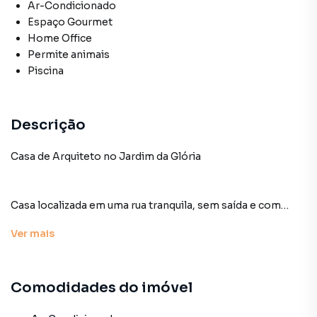
Ar-Condicionado
Espaço Gourmet
Home Office
Permite animais
Piscina
Descrição
Casa de Arquiteto no Jardim da Glória
Casa localizada em uma rua tranquila, sem saída e com
guarita 24h no bairro Jardim da Glória, subdistrito da Vila
Ver
mais
Mariana, um dos bairros mais tradicionais e valorizados de
São Paulo. Essa residência de 400m2 foi construída do
zero a partir de um terreno de 204m2 distribuídos em 5
Comodidades do imóvel
pavimentos cuidadosamente planejados.