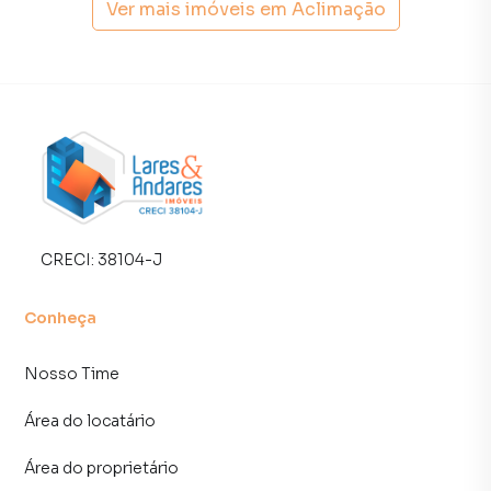
Ver mais imóveis em
Aclimação
No subsolo também instalamos uma adega feita sob
medida de 250 garrafas que se benefício da climatização
natural do ambiente.
Quer conhecer?
Para mais informações e agendamento de visitas, entre
em contato.
Casa para Venda em região valorizada do bairro Aclimação,
CRECI:
38104-J
em São Paulo. Não encontrou o que procurava ou deseja
mais informações sobre Casa em São Paulo? Entre em
Conheça
contato com nossa equipe pelo telefone (11) 93759-7931.
Nosso Time
A Lares e Andares Imóveis tem mais opções de
apartamentos, casas residenciais e comerciais, sobrados,
Área do locatário
terrenos, lojas e barracões para venda ou locação, além de
empreendimentos em construção ou lançamentos na
Área do proprietário
planta em Aclimação e em outras regiões de São Paulo.