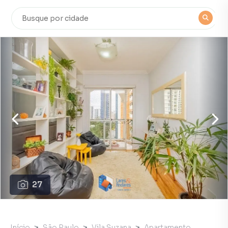
27
Início
São Paulo
Vila Suzana
Apartamento