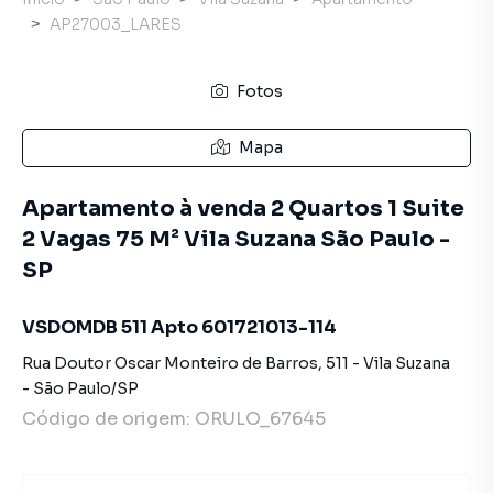
AP27003_LARES
Fotos
Mapa
Apartamento à venda 2 Quartos 1 Suite
2 Vagas 75 M² Vila Suzana São Paulo -
SP
VSDOMDB 511 Apto 601721013-114
Rua Doutor Oscar Monteiro de Barros
,
511
-
Vila Suzana
-
São Paulo
/
SP
Código de origem:
ORULO_67645