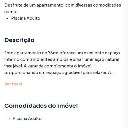
Desfrute de
um apartamento
, com diversas comodidades
como:
Piscina Adulto
Descrição
Este apartamento de 75m² oferece um excelente espaço
interno com ambientes amplos e uma iluminação natural
invejável. A varanda complementa o imóvel
proporcionando um espaço agradável para relaxar. A
cozinha americana integrada à sala torna o ambiente ainda
Ver
mais
mais moderno e funcional. Localizado na região do
Morumbi/Vila Suzana o imóvel está a poucos passos da
renomada escola Graded e cercado por ótimas opções de
Comodidades do imóvel
comércio oferecendo praticidade sem perder a
tranquilidade já que está situado em uma rua totalmente
residencial e arborizada ideal para quem busca conforto e
Piscina Adulto
qualidade de vida. Preço e disponibilidade do imóvel