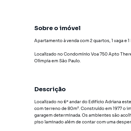
Sobre o imóvel
Apartamento à venda com 2 quartos, 1 vaga e 1
Localizado
no Condomínio
Voa 750 Apto Ther
Olímpia
em São Paulo
.
Descrição
Localizado no 6º andar do Edifício Adriana es
com terreno de 80m². Construído em 1977 o imó
garagem determinada. Os ambientes são acol
piso laminado além de contar com uma despensa
dispõe de uma estrutura que inclui elevadores 