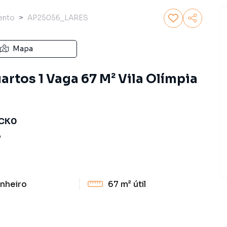
ento
AP25056_LARES
Mapa
rtos 1 Vaga 67 M² Vila Olímpia
BCK0
P
nheiro
67 m²
útil