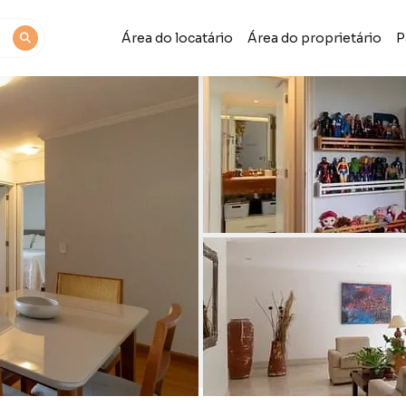
Área do locatário
Área do proprietário
P