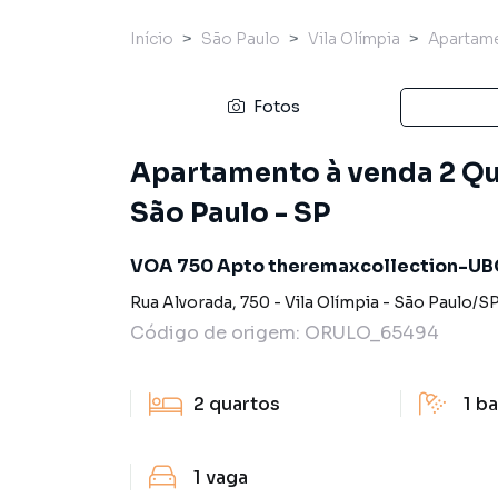
Início
São Paulo
Vila Olímpia
Apartam
Fotos
Apartamento à venda 2 Qua
São Paulo - SP
VOA 750 Apto theremaxcollection-U
Rua Alvorada
,
750
-
Vila Olímpia
-
São Paulo
/
S
Código de origem:
ORULO_65494
2
quartos
1
ba
1
vaga