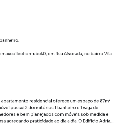
 banheiro.
emaxcollection-ubck0
,
em
Rua Alvorada
,
no bairro Vila
te apartamento residencial oferece um espaço de 67m²
vel possui 2 dormitórios 1 banheiro e 1 vaga de
hedores e bem planejados com móveis sob medida e
 agregando praticidade ao dia a dia. O Edifício Adriana
social e de serviço salão de festas para momentos de