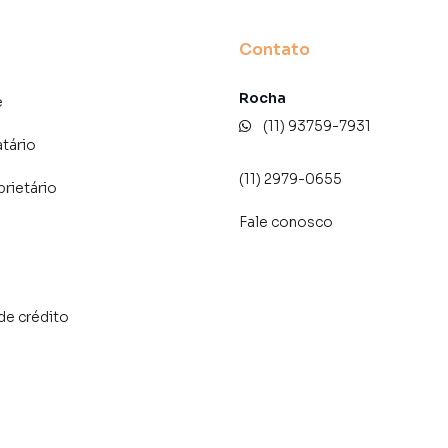
Contato
Rocha
e
(11) 93759-7931
atário
(11) 2979-0655
prietário
Fale conosco
de crédito