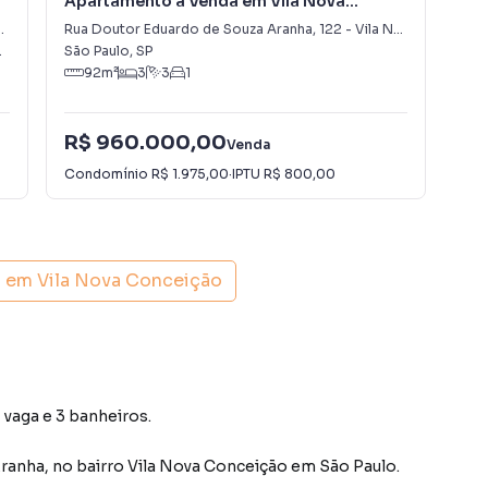
Apartamento à Venda em Vila Nova
Apa
Conceição
Rua Doutor Eduardo de Souza Aranha
,
122
-
Vila Nova Conceição
Rua
ão Paulo
,
SP
São Paulo
,
SP
São
92
m²
3
3
1
R$ 960.000,00
R$
Venda
Condomínio
R$ 1.975,00
·
IPTU
R$ 800,00
Con
s em
Vila Nova Conceição
 vaga e 3 banheiros.
Aranha
,
no bairro Vila Nova Conceição
em São Paulo
.