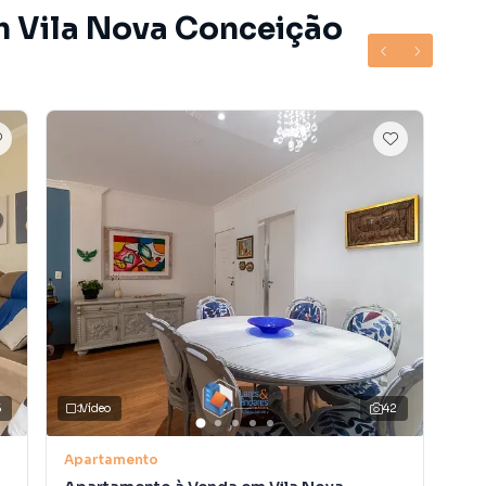
m Vila Nova Conceição
5
Vídeo
42
V
Apartamento
Apa