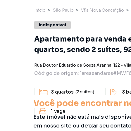
Início
São Paulo
Vila Nova Conceição
Indisponível
Apartamento para venda 
quartos, sendo 2 suítes, 9
Rua Doutor Eduardo de Souza Aranha
,
122
-
Vil
Código de origem:
lareseandares#MWF
3
quartos
3
b
(2 suítes)
Você pode encontrar n
1
vaga
Este imóvel não está mais disponív
em nosso site ou deixar seu contat