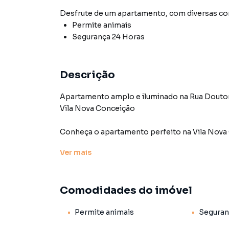
Desfrute de
um apartamento
, com diversas 
Permite animais
Segurança 24 Horas
Descrição
Apartamento amplo e iluminado na Rua Doutor
Vila Nova Conceição
Conheça o apartamento perfeito na Vila Nova 
prestigiado Condomínio Irlanda, oferece confo
Ver
mais
busca praticidade e localização.
Detalhes do Apartamento
Comodidades do imóvel
Ambientes Amplos e Bem Planejados:
Permite animais
Seguran
Sala de estar espaçosa e aconchegante, ideal 
Sala de jantar e cozinha integradas, proporci