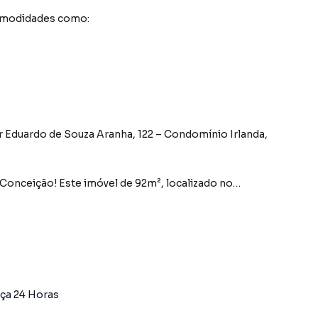
comodidades como:
 Eduardo de Souza Aranha, 122 – Condomínio Irlanda,
Conceição! Este imóvel de 92m², localizado no
rto e uma localização estratégica, ideal para quem
ça 24 Horas
para momentos de lazer.
onando um design funcional e moderno.