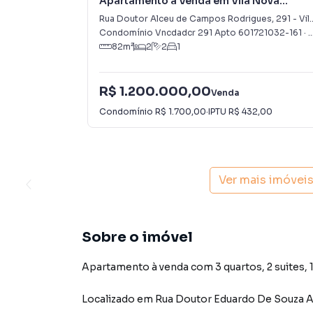
Apartamento à Venda em Vila Nova
Conceição
Rua Doutor Alceu de Campos Rodrigues
,
291
-
Vila Nova Conceição
Condomínio Vncdadcr 291 Apto 601721032-161
·
S
82
m²
2
2
1
R$ 1.200.000,00
Venda
Condomínio
R$ 1.700,00
·
IPTU
R$ 432,00
Ver mais imóvei
Sobre o imóvel
Apartamento à venda com 3 quartos, 2 suites, 1
Localizado
em
Rua Doutor Eduardo De Souza 