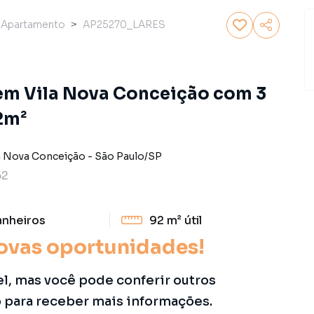
Apartamento
AP25270_LARES
em Vila Nova Conceição com 3
2m²
a Nova Conceição
-
São Paulo
/
SP
62
anheiros
92 m²
útil
ovas oportunidades!
el, mas você pode conferir outros
o para receber mais informações.