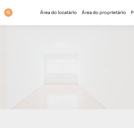
Área do locatário
Área do proprietário
P