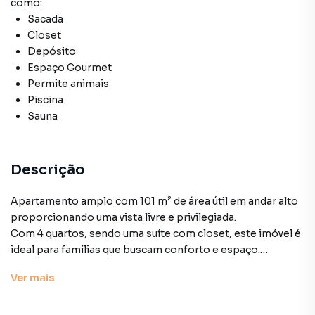
como:
Sacada
Closet
Depósito
Espaço Gourmet
Permite animais
Piscina
Sauna
Descrição
Apartamento amplo com 101 m² de área útil em andar alto
proporcionando uma vista livre e privilegiada.
Com 4 quartos, sendo uma suíte com closet, este imóvel é
ideal para famílias que buscam conforto e espaço.
Todos os quartos possuem móveis planejados que
Ver
mais
otimizam os ambientes, trazendo funcionalidade e estilo.
A localização privilegiada e as 3 vagas de garagem tornam
esta opção ainda mais atrativa.