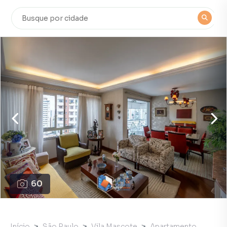
60
Início
São Paulo
Vila Mascote
Apartamento