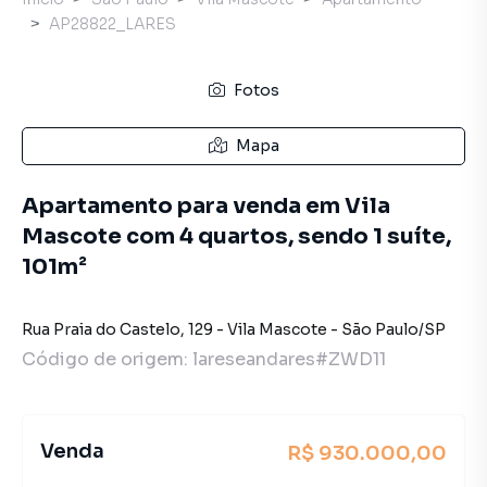
AP28822_LARES
Fotos
Mapa
Apartamento para venda em Vila
Mascote com 4 quartos, sendo 1 suíte,
101m²
Rua Praia do Castelo
,
129
-
Vila Mascote
-
São Paulo
/
SP
Código de origem:
lareseandares#ZWD11
Venda
R$ 930.000,00