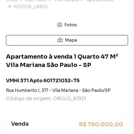
AP22518_LARES
Fotos
Mapa
Apartamento à venda 1 Quarto 47 M²
Vila Mariana São Paulo - SP
VMHI 371 Apto 601721032-75
Rua Humberto I
,
371
-
Vila Mariana
-
São Paulo
/
SP
Código de origem:
ORULO_61921
Venda
R$ 790.000,00