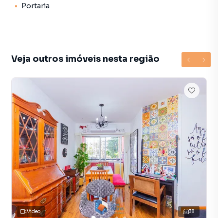
Portaria
dia a dia. Lavanderia – espaço ideal para tanque e máquina
de lavar facilitando a sua rotina. Espaçosa Sacada – com
uma vista incrível perfeita para tomar um café pela manhã
ou relaxar com uma taça de vinho no fim do dia.
Condomínio Urban Vila Mariana: O Urban oferece uma
Veja outros imóveis nesta região
infraestrutura completa e segurança para quem deseja
viver com tranquilidade e praticidade. A poucos passos do
metrô e cercado por uma variedade de comércios serviços
e opções gastronômicas para todos os gostos. Por que é
o apartamento certo para você? Mobilidade Total:
pertinho do metrô facilita o deslocamento para qualquer
lugar da cidade. Excelente para Investidores: alta demanda
de locação na região retorno garantido! Viva com
Comodidade: aproveite o comércio diversificado e o
ambiente seguro da Vila Mariana. Agende uma visita e
venha conhecer seu próximo lar ou seu novo investimento.
Preço e disponibilidade do imóvel sujeitos a alteração sem
aviso prévio.
Vídeo
38