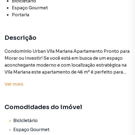
Bicicletário
Espaço Gourmet
Portaria
Descrição
Condomínio Urban Vila Mariana Apartamento Pronto para
Morar ou Investir! Se você está em busca de um espaço
aconchegante moderno e com localização estratégica na
Vila Mariana este apartamento de 46 m² é perfeito para
você! Ideal para quem mora sozinho e valoriza conforto
Ver
mais
praticidade e fácil acesso a tudo o que São Paulo tem de
melhor. Destaques do Imóvel: 1 Dormitório – amplo e
arejado ideal para garantir boas noites de descanso. Sala
Comodidades do imóvel
de Estar Integrada com Cozinha Americana – moderna e
funcional aproveite ao máximo cada metro com um
ambiente planejado para você relaxar receber amigos ou
Bicicletário
até mesmo trabalhar. Banheiro Reformado – com
Espaço Gourmet
acabamentos novos agregando estilo e praticidade ao seu