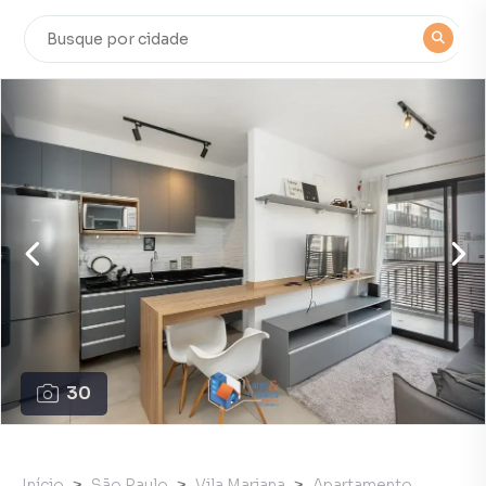
30
Início
São Paulo
Vila Mariana
Apartamento