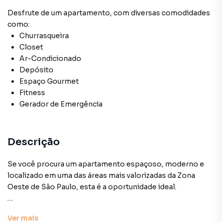
Desfrute de
um apartamento
, com diversas comodidades
como:
Churrasqueira
Closet
Ar-Condicionado
Depósito
Espaço Gourmet
Fitness
Gerador de Emergência
Descrição
Se você procura um apartamento espaçoso, moderno e
localizado em uma das áreas mais valorizadas da Zona
Oeste de São Paulo, esta é a oportunidade ideal.
Situado na Vila Hamburguesa, uma charmosa vila
Ver
mais
residencial dentro do tradicional bairro da Vila Leopoldina,