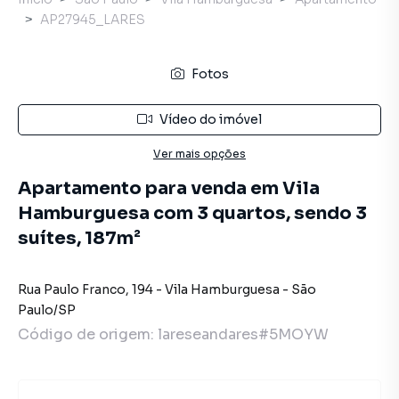
AP27945_LARES
Fotos
Vídeo do imóvel
Ver mais opções
Apartamento para venda em Vila
Hamburguesa com 3 quartos, sendo 3
suítes, 187m²
Rua Paulo Franco
,
194
-
Vila Hamburguesa
-
São
Paulo
/
SP
Código de origem:
lareseandares#5MOYW