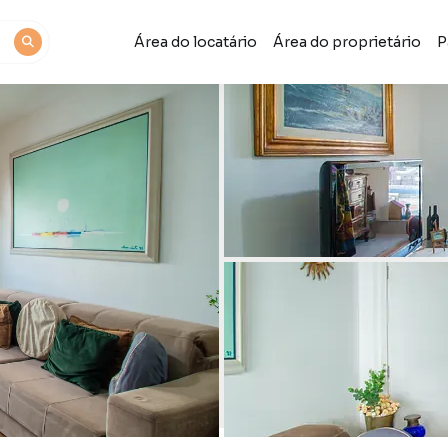
Área do locatário
Área do proprietário
P