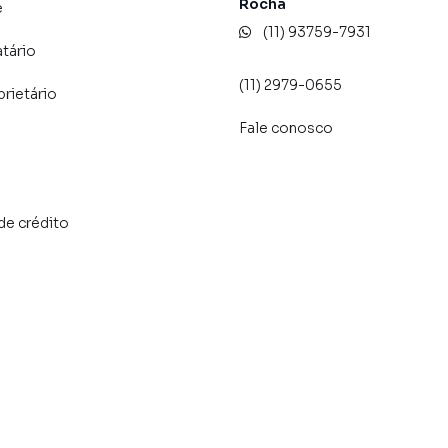
Rocha
e
(11) 93759-7931
atário
(11) 2979-0655
prietário
Fale conosco
de crédito