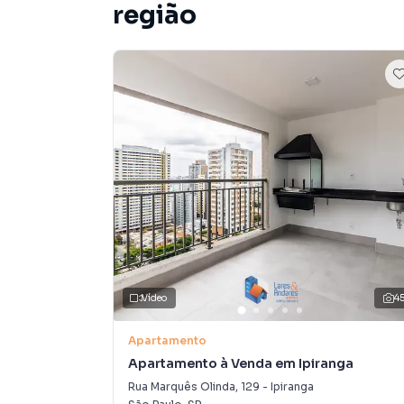
Anuncie seu imóvel! É fácil, rápido e gratuito!
região
imóveis em diversas cidades do Brasil, incluin
Na Lares e Andares Imóveis você consegue ven
imobiliárias tradicionais. Já vendemos e loc
Vila Dom Pedro I. Isso porque temos uma equi
específicas para São Paulo, o que aumenta mu
consequência uma maior chance de vender ou
um time de programadores, corretores treina
atender proprietários e inquilinos.
Vídeo
4
Apartamento
Apartamento à Venda em Ipiranga
Rua Marquês Olinda
,
129
-
Ipiranga