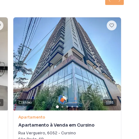
 A Lares e Andares Imóveis é uma imobiliária digital com
do São Paulo.
der ou alugar seu imóvel muito mais rápido do que em
amos diversos imóveis em São Paulo, especialmente em
pe de marketing digital focada em produzir campanhas
ito o número de contatos interessados e tendo como
 alugar seu imóvel mais rápido. Contamos também com
dos e uma central de atendimento preparada para
5
Vídeo
33
V
Apartamento
Apa
Apartamento à Venda em Cursino
Apa
Rua Vergueiro
,
6052
-
Cursino
Rua 