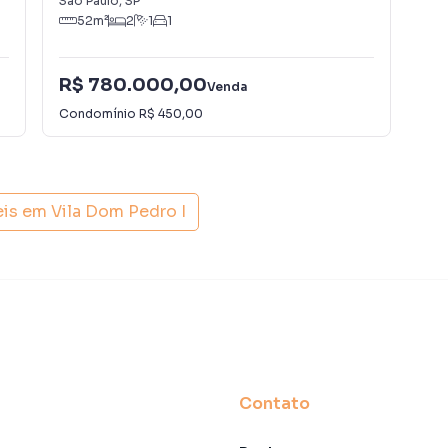
São Paulo
,
SP
São
52
m²
2
1
1
R$ 780.000,00
R$
Venda
Condomínio
R$ 450,00
Con
eis em
Vila Dom Pedro I
Contato