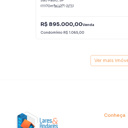
São Paulo
,
SP
70
m²
2
2
1
R$ 895.000,00
Venda
Condomínio
R$ 1.065,00
Ver mais imóv
Conheça