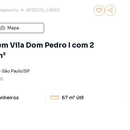
rtamento
AP32010_LARES
Mapa
m Vila Dom Pedro I com 2
m²
-
São Paulo
/
SP
36
anheiros
67 m²
útil