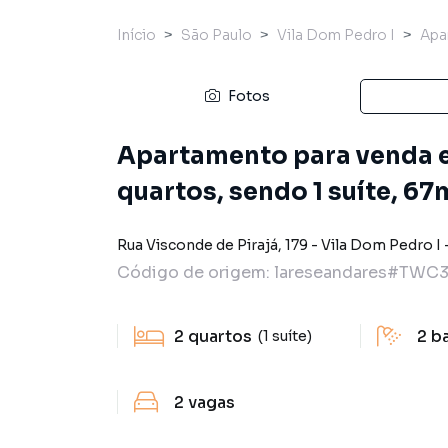
Início
São Paulo
Vila Dom Pedro I
Apa
Fotos
Apartamento para venda e
quartos, sendo 1 suíte, 67
Rua Visconde de Pirajá
,
179
-
Vila Dom Pedro I
Código de origem:
lareseandares#TWC
2
quartos
2
b
(1 suíte)
2
vagas