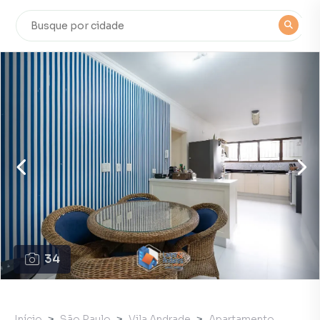
34
Início
São Paulo
Vila Andrade
Apartamento