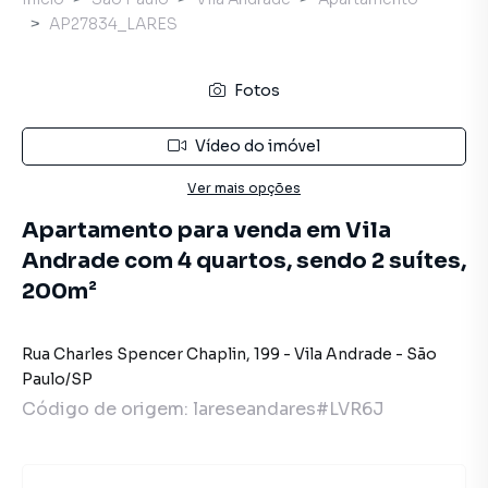
AP27834_LARES
Fotos
Vídeo do imóvel
Ver mais opções
Apartamento para venda em Vila
Andrade com 4 quartos, sendo 2 suítes,
200m²
Rua Charles Spencer Chaplin
,
199
-
Vila Andrade
-
São
Paulo
/
SP
Código de origem:
lareseandares#LVR6J