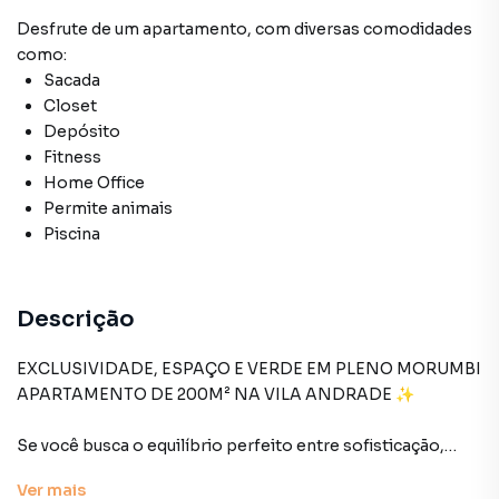
Desfrute de
um apartamento
, com diversas comodidades
como:
Sacada
Closet
Depósito
Fitness
Home Office
Permite animais
Piscina
Descrição
EXCLUSIVIDADE, ESPAÇO E VERDE EM PLENO MORUMBI
APARTAMENTO DE 200M² NA VILA ANDRADE ✨
Se você busca o equilíbrio perfeito entre sofisticação,
funcionalidade e bem-estar, acaba de encontrar o seu
Ver
mais
novo lar.