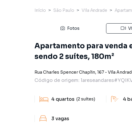
Início
São Paulo
Vila Andrade
Apartam
Fotos
V
Apartamento para venda e
sendo 2 suítes, 180m²
Rua Charles Spencer Chaplin
,
167
-
Vila Andra
Código de origem:
lareseandares#YQIK
4
quartos
4
b
(2 suítes)
3
vagas