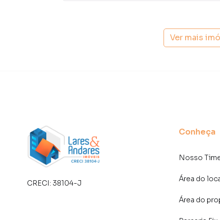
mercado imobiliário.
Anuncie seu imóvel! É fácil, rápido e gratuito!
Ver mais im
imóveis em diversas cidades do Brasil, incluin
Na Lares e Andares Imóveis você consegue ven
imobiliárias tradicionais. Já vendemos e loc
Vila Andrade. Isso porque temos uma equipe d
específicas para São Paulo, o que aumenta mu
consequência uma maior chance de vender ou
um time de programadores, corretores treina
atender proprietários e inquilinos.
Conheça
Nosso Tim
Área do loc
CRECI:
38104-J
Área do pro