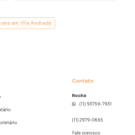
 A Lares e Andares Imóveis é uma imobiliária digital com
óveis em
Vila Andrade
do São Paulo.
der ou alugar seu imóvel muito mais rápido do que em
amos diversos imóveis em São Paulo, especialmente em
e marketing digital focada em produzir campanhas
ito o número de contatos interessados e tendo como
 alugar seu imóvel mais rápido. Contamos também com
dos e uma central de atendimento preparada para
Contato
Rocha
e
(11) 93759-7931
atário
(11) 2979-0655
prietário
Fale conosco