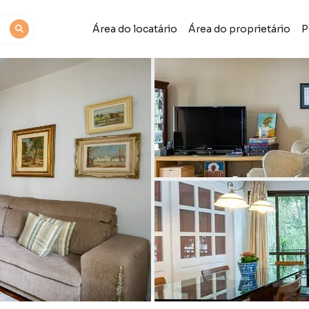
Área do locatário
Área do proprietário
P