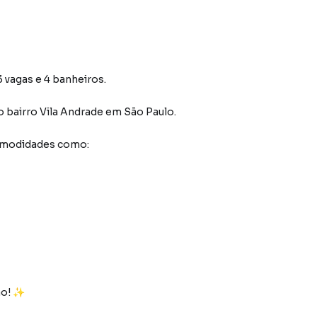
 vagas e 4 banheiros.
o bairro Vila Andrade
em São Paulo
.
comodidades como:
ão! ✨