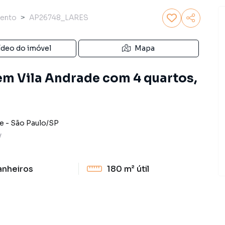
ento
AP26748_LARES
ídeo do imóvel
Mapa
m Vila Andrade com 4 quartos,
de
-
São Paulo
/
SP
V
anheiros
180 m²
útil