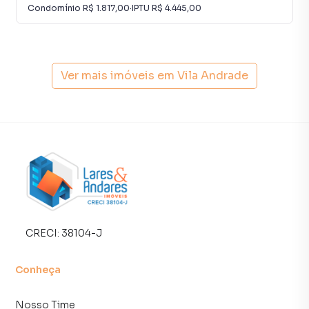
Condomínio
R$ 1.817,00
·
IPTU
R$ 4.445,00
Apartamento para Venda em região valorizada do bairro
Vila Andrade, em São Paulo. Não encontrou o que
procurava ou deseja mais informações sobre
Apartamento em São Paulo? Entre em contato com nossa
Ver mais imóveis em
Vila Andrade
equipe pelo telefone (11) 93759-7931.
A Lares e Andares Imóveis tem mais opções de
apartamentos, casas residenciais e comerciais, sobrados,
terrenos, lojas e barracões para venda ou locação, além de
empreendimentos em construção ou lançamentos na
planta em Vila Andrade e em outras regiões de São Paulo.
Aqui você encontra milhares de ofertas para encontrar o
imóvel que mais combina com seu estilo de vida.
CRECI:
38104-J
Negocie seu imóvel de forma totalmente online, com
segurança e tranquilidade. Na Lares e Andares Imóveis
Conheça
você consegue comprar ou alugar um imóvel em São Paulo
mesmo não estando na cidade e com a praticidade de
Nosso Time