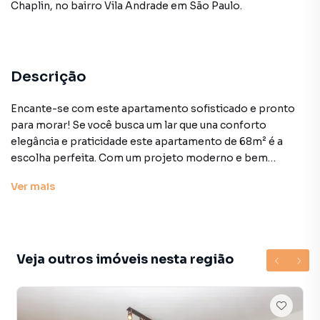
Chaplin
,
no bairro Vila Andrade
em São Paulo
.
Descrição
Encante-se com este apartamento sofisticado e pronto
para morar! Se você busca um lar que una conforto
elegância e praticidade este apartamento de 68m² é a
escolha perfeita. Com um projeto moderno e bem
distribuído o imóvel conta com dois dormitórios sendo
Ver
mais
uma suíte espaçosa com closet ideal para acomodar suas
roupas e acessórios com organização e estilo. A cozinha
integrada com móveis planejados proporciona um
ambiente funcional e aconchegante perfeita para
momentos especiais com a família e amigos. O espaço se
Veja outros imóveis nesta região
conecta harmoniosamente à sala de estar que já possui ar-
condicionado instalado garantindo conforto térmico
durante todas as estações do ano. Um dos grandes