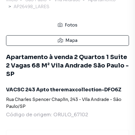
AP26498_LARES
Fotos
Mapa
Apartamento à venda 2 Quartos 1 Suite
2 Vagas 68 M² Vila Andrade São Paulo -
SP
VACSC 243 Apto theremaxcollection-DFO6Z
Rua Charles Spencer Chaplin
,
243
-
Vila Andrade
-
São
Paulo
/
SP
Código de origem:
ORULO_67102