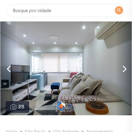
28
Início
São Paulo
Vila Andrade
Apartamento