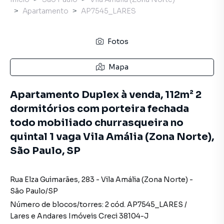
Apartamento
AP7545_LARES
Fotos
Mapa
Apartamento Duplex à venda, 112m² 2
dormitórios com porteira fechada
todo mobiliado churrasqueira no
quintal 1 vaga Vila Amália (Zona Norte),
São Paulo, SP
Rua Elza Guimarães
,
283
-
Vila Amália (Zona Norte)
-
São Paulo
/
SP
Número de blocos/torres:
2
cód.
AP7545_LARES
/
Lares e Andares Imóveis
Creci
38104-J