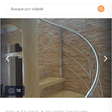
18
Início
São Paulo
Vila Amália (Zona Norte)