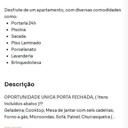
Desfrute de
um apartamento
, com diversas comodidades
como:
Portaria 24h
Piscina
Sacada
Piso Laminado
Porcelanato
Lavanderia
Brinquedoteca
Descrição
OPORTUNIDADE UNICA PORTA FECHADA, ( Itens
incluídos abaixo )!!!
Geladeira; Cooktop; Mesa de jantar com seis cadeiras;
Forno a gás; Microondas; Sofá; Painel; Churrasqueira (
espaço gourmet); Lustres; Ventiladores de teto ( quartos e