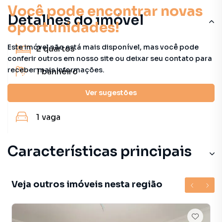
Você pode encontrar novas
Detalhes do imóvel
oportunidades!
Este imóvel não está mais disponível, mas você pode
2
quartos
conferir outros em nosso site ou deixar seu contato para
receber mais informações.
1
banheiro
Ver sugestões
55 m²
útil
1
vaga
Características principais
Veja outros imóveis nesta região