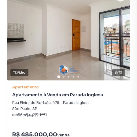
Vídeo
13
Apartamento
Apartamento à Venda em Parada Inglesa
Rua Elvira de Bortole
,
475
-
Parada Inglesa
São Paulo
,
SP
56
m²
2
1
1
R$ 485.000,00
Venda