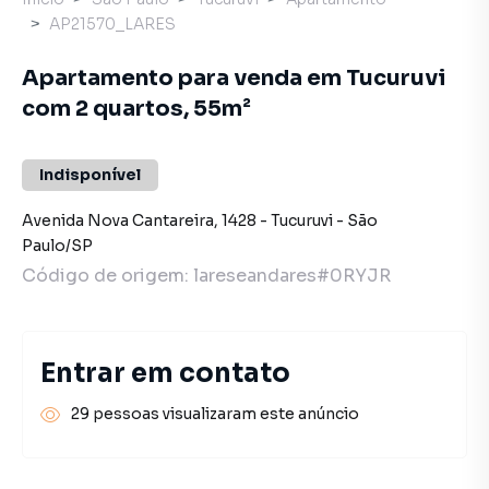
AP21570_LARES
Apartamento para venda em Tucuruvi
com 2 quartos, 55m²
Indisponível
Avenida Nova Cantareira
,
1428
-
Tucuruvi
-
São
Paulo
/
SP
Código de origem:
lareseandares#0RYJR
Entrar em contato
29 pessoas visualizaram este anúncio