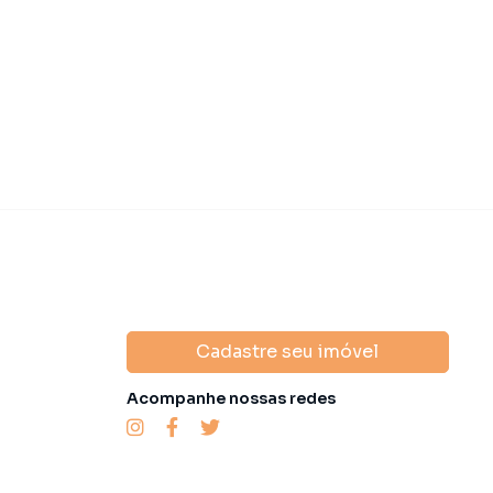
domínio
R$ 1.289,00
·
IPTU
R$ 2.500,00
Condomínio
R$ 1
Cadastre seu imóvel
Acompanhe nossas redes