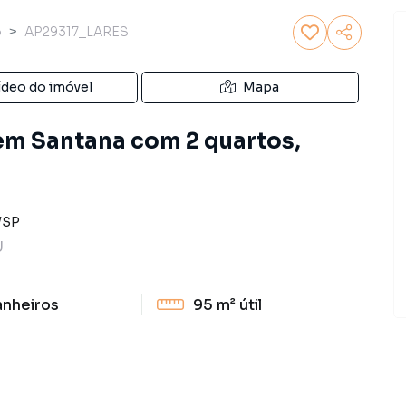
o
AP29317_LARES
ídeo do imóvel
Mapa
em Santana com 2 quartos,
/
SP
U
anheiros
95 m²
útil