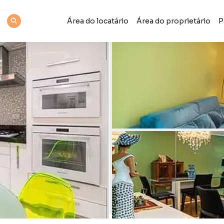
Área do locatário
Área do proprietário
P