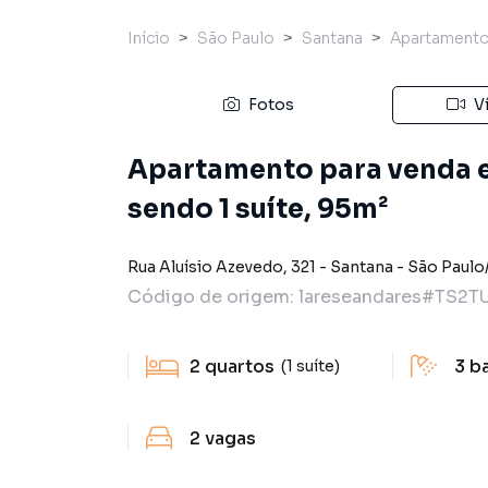
Início
São Paulo
Santana
Apartament
Fotos
V
Apartamento para venda 
sendo 1 suíte, 95m²
Rua Aluísio Azevedo
,
321
-
Santana
-
São Paulo
Código de origem:
lareseandares#TS2T
2
quartos
3
b
(1 suíte)
2
vagas