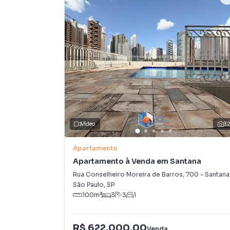
Conta também com pontos de internet em tod
automatizadas na sala e nos dormitórios. A áre
com máquina de lavar.
Um imóvel que esbanja requinte, sofisticação,
conforto e praticidade que raramente se enco
Apartamento pronto para morar!
O condomínio é excelente, com ampla área verd
Vídeo
3
playground e espaços para caminhada, lazer e
Apartamento
Localização nobre, em uma região valorizada, 
Apartamento à Venda em Santana
lazer.
Rua Conselheiro Moreira de Barros
,
700
-
Santana
São Paulo
,
SP
100
m²
3
3
1
Venha conhecer! Agende já sua visita.
R$ 622.000,00
Venda