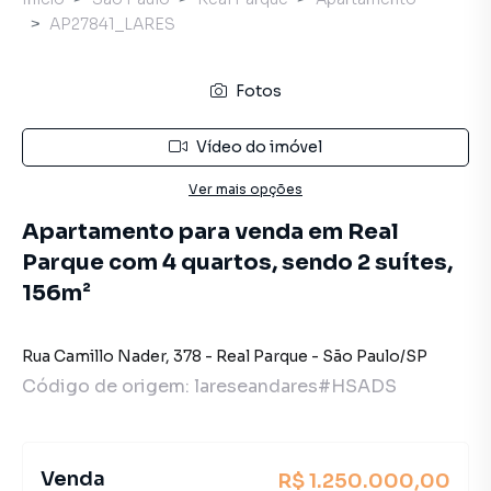
AP27841_LARES
Fotos
Vídeo do imóvel
Ver mais opções
Apartamento para venda em Real
Parque com 4 quartos, sendo 2 suítes,
156m²
Rua Camillo Nader
,
378
-
Real Parque
-
São Paulo
/
SP
Código de origem:
lareseandares#HSADS
Venda
R$ 1.250.000,00