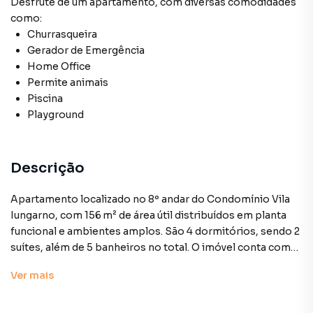
Desfrute de
um apartamento
, com diversas comodidades
como:
Churrasqueira
Gerador de Emergência
Home Office
Permite animais
Piscina
Playground
Descrição
Apartamento localizado no 8º andar do Condomínio Vila
Iungarno, com 156 m² de área útil distribuídos em planta
funcional e ambientes amplos. São 4 dormitórios, sendo 2
suítes, além de 5 banheiros no total. O imóvel conta com
piso de madeira, lavabo, copa, despensa, dependência
Ver
mais
completa de serviço com banheiro, área de serviço
separada, além de espaço para home office e home
theater. A vista é permanente e o imóvel possui 3 vagas de