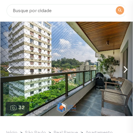
32
Início
São Paulo
Real Parque
Apartamento