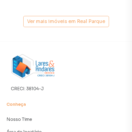
alugar seu imóvel muito mais rápido do que em imobiliárias
tradicionais. Já vendemos e locamos diversos imóveis em
São Paulo, especialmente em Real Parque. Isso porque
Ver mais imóveis em
Real Parque
temos uma equipe de marketing digital focada em produzir
campanhas específicas para São Paulo, o que aumenta
muito o número de contatos interessados e tendo como
consequência uma maior chance de vender ou alugar seu
imóvel mais rápido. Contamos também com um time de
programadores, corretores treinados e uma central de
atendimento preparada para atender proprietários e
inquilinos.
CRECI:
38104-J
Conheça
Nosso Time