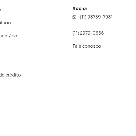
Rocha
e
(11) 93759-7931
atário
(11) 2979-0655
prietário
Fale conosco
de crédito