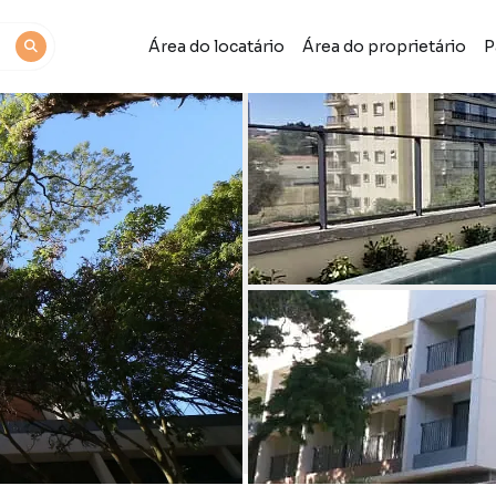
Área do locatário
Área do proprietário
P