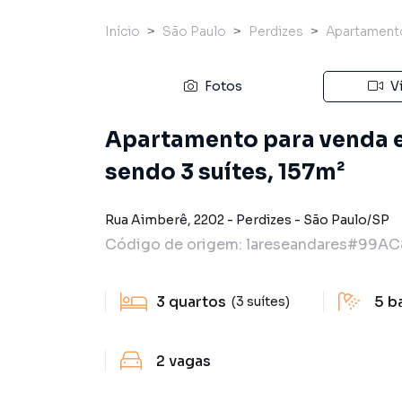
Início
São Paulo
Perdizes
Apartament
Fotos
V
Apartamento para venda e
sendo 3 suítes, 157m²
Rua Aimberê
,
2202
-
Perdizes
-
São Paulo
/
SP
Código de origem:
lareseandares#99AC
3
quartos
5
b
(3 suítes)
2
vagas