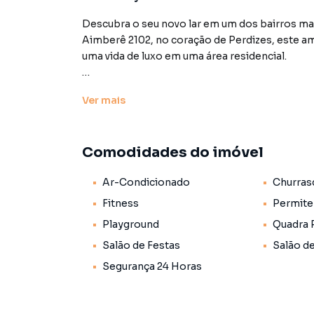
Descubra o seu novo lar em um dos bairros ma
Aimberê 2102, no coração de Perdizes, este 
uma vida de luxo em uma área residencial.
Construído em julho de 2024, o imóvel faz pa
Ver
mais
100 apartamentos, o que garante privacidade e
confortáveis suítes, lavabo, cozinha espaçosa 
ventilada com varanda, sala bem iluminada, e varanda bem ampla com churrasqueira e uma vista de tirar
Comodidades do imóvel
o folego, este espaçoso apartamento é ideal p
localizada no 21 andar, oferece vistas panorâmi
Ar-Condicionado
Churras
Para o seu lazer e bem-estar, o condomínio dis
Fitness
Permite
massagem, academia, salão de festas, espaço g
Playground
Quadra 
churrasqueira, quadra, e um jardim exuberant
Salão de Festas
Salão d
vagas de garagem, uma vaga no subsolo e uma
para seus veículos. Além disso, o apartamento 
Segurança 24 Horas
individual e acomoda um ambiente acolhedor e