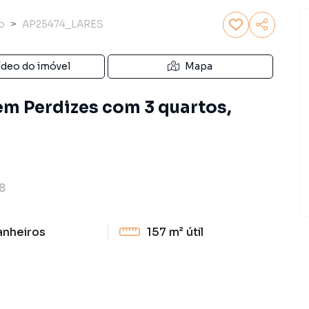
o
AP25474_LARES
ídeo do imóvel
Mapa
m Perdizes com 3 quartos,
8
anheiros
157 m²
útil