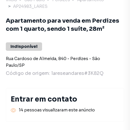
AP24983_LARES
Apartamento para venda em Perdizes
com 1 quarto, sendo 1 suíte, 28m²
Indisponível
Rua Cardoso de Almeida
,
840
-
Perdizes
-
São
Paulo
/
SP
Código de origem:
lareseandares#3K82Q
Entrar em contato
14 pessoas visualizaram este anúncio