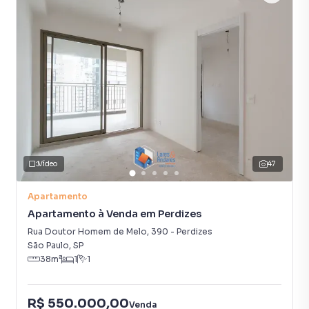
Vídeo
47
Apartamento
Apartamento à Venda em Perdizes
Rua Doutor Homem de Melo
,
390
-
Perdizes
São Paulo
,
SP
38
m²
1
1
R$ 550.000,00
Venda