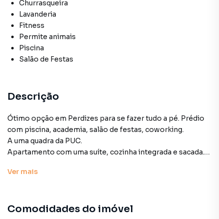
Churrasqueira
Lavanderia
Fitness
Permite animais
Piscina
Salão de Festas
Descrição
Ótimo opção em Perdizes para se fazer tudo a pé. Prédio
com piscina, academia, salão de festas, coworking.
A uma quadra da PUC.
Apartamento com uma suíte, cozinha integrada e sacada.
Oportunidade!
Ver
mais
Apartamento para Venda em região valorizada do bairro
Comodidades do imóvel
Perdizes, em São Paulo. Não encontrou o que procurava ou