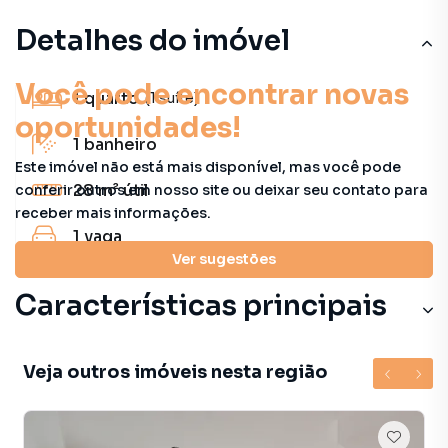
Detalhes do imóvel
Você pode encontrar novas
1
quarto
(1 suíte)
oportunidades!
1
banheiro
Este imóvel não está mais disponível, mas você pode
28 m²
útil
conferir outros em nosso site ou deixar seu contato para
receber mais informações.
1
vaga
Ver sugestões
Características principais
Veja outros imóveis nesta região