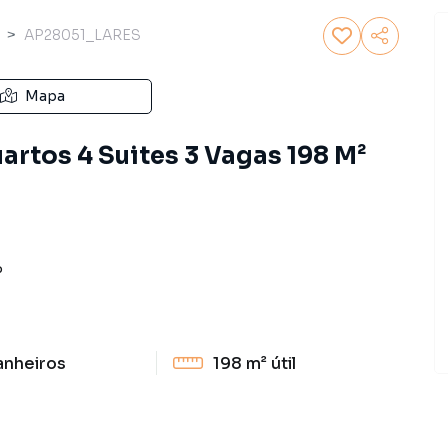
AP28051_LARES
Mapa
rtos 4 Suites 3 Vagas 198 M²
P
anheiros
198 m²
útil