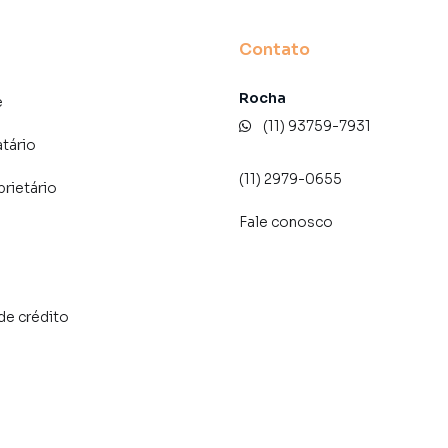
Contato
Rocha
e
(11) 93759-7931
atário
(11) 2979-0655
prietário
Fale conosco
de crédito