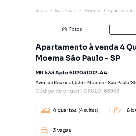
Início
São Paulo
Moema
Apartamento
Fotos
Apartamento à venda 4 Qua
Moema São Paulo - SP
MR 533 Apto 602031012-44
Avenida Rouxinol
,
533
-
Moema
-
São Paulo
/
S
Código de origem:
ORULO_68953
4
quartos
6
b
(4 suítes)
3
vagas