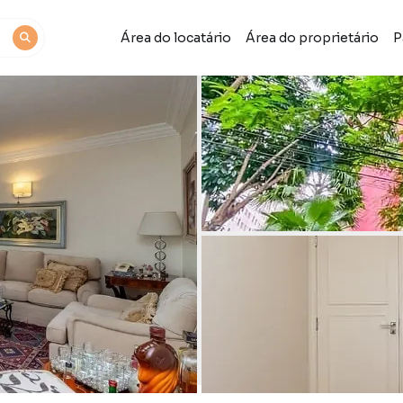
Área do locatário
Área do proprietário
P