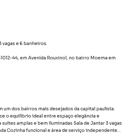
 vagas e 6 banheiros.
31012-44
,
em
Avenida Rouxinol
,
no bairro Moema
em
m um dos bairros mais desejados da capital paulista.
o equilíbrio ideal entre espaço elegância e
 4 suítes amplas e bem iluminadas Sala de Jantar 3 vagas
da Cozinha funcional e área de serviço independente
es com excelente iluminação natural Acabamentos de