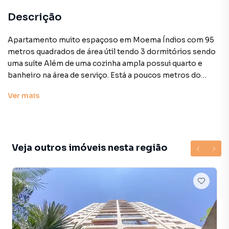
Descrição
Apartamento muito espaçoso em Moema Índios com 95
metros quadrados de área útil tendo 3 dormitórios sendo
uma suíte Além de uma cozinha ampla possui quarto e
banheiro na área de serviço. Está a poucos metros do
Shopping Ibirapuera: Um dos maiores e mais tradicionais
Ver
mais
shoppings de São Paulo com uma grande variedade de
lojas restaurantes e serviços. Transporte: A proximidade
com o shopping geralmente implica uma boa
infraestrutura de transporte com várias opções de ônibus
e possível acesso ao metrô. Serviços: Além do shopping a
Veja outros imóveis nesta região
região deve oferecer uma ampla gama de serviços como
supermercados academias farmácias e escolas. Preço e
disponibilidade do imóvel sujeitos a alteração sem aviso
prévio. • Status: Usado
• Finalidade: Residencial