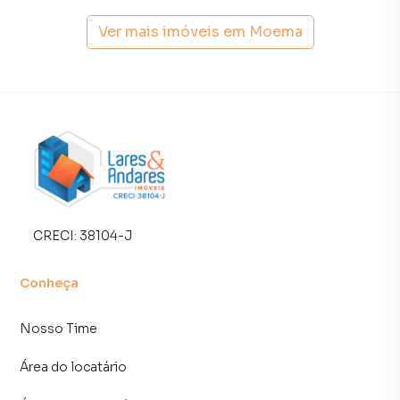
fazer tudo online, direto do seu computador ou
smartphone. Nós criamos soluções inovadoras para
Ver mais imóveis em
Moema
simplificar a relação de proprietários, inquilinos e
compradores com o mercado imobiliário.
Anuncie seu imóvel! É fácil, rápido e gratuito! A Lares e
Andares Imóveis é uma imobiliária digital com imóveis em
diversas cidades do Brasil, incluindo São Paulo.
Na Lares e Andares Imóveis você consegue vender ou
alugar seu imóvel muito mais rápido do que em imobiliárias
tradicionais. Já vendemos e locamos diversos imóveis em
CRECI:
38104-J
São Paulo, especialmente em Moema. Isso porque temos
uma equipe de marketing digital focada em produzir
Conheça
campanhas específicas para São Paulo, o que aumenta
muito o número de contatos interessados e tendo como
Nosso Time
consequência uma maior chance de vender ou alugar seu
imóvel mais rápido. Contamos também com um time de
Área do locatário
programadores, corretores treinados e uma central de
atendimento preparada para atender proprietários e