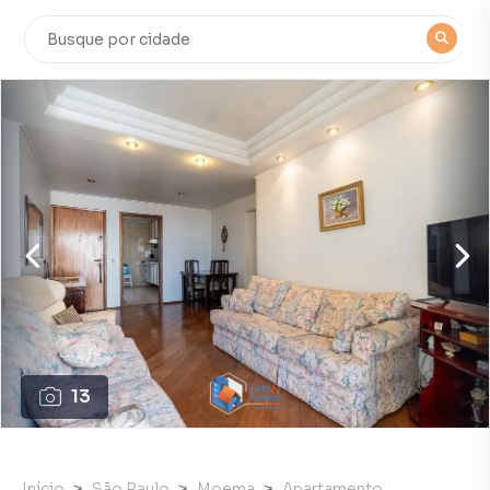
13
Início
São Paulo
Moema
Apartamento