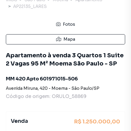
AP22135_LARES
Fotos
Mapa
Apartamento à venda 3 Quartos 1 Suite
2 Vagas 95 M² Moema São Paulo - SP
MM 420 Apto 601971015-506
Avenida Miruna
,
420
-
Moema
-
São Paulo
/
SP
Código de origem:
ORULO_58869
Venda
R$ 1.250.000,00