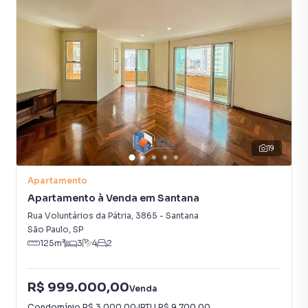
19
Apartamento
Apartamento à Venda em Santana
Rua Voluntários da Pátria
,
3865
-
Santana
São Paulo
,
SP
125
m²
3
4
2
R$ 999.000,00
Venda
Condomínio
R$ 3.000,00
·
IPTU
R$ 9.700,00