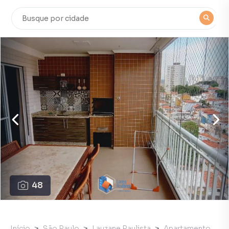
48
Início
São Paulo
Lauzane Paulista
Apartamento