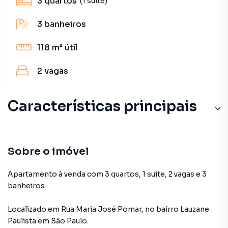
3
quartos
(1 suíte)
3
banheiros
118 m²
útil
2
vagas
Características principais
Portaria 24h
Piscina
Sobre o imóvel
Sala de Academia
Apartamento à venda com 3 quartos, 1 suite, 2 vagas e 3
banheiros.
Ar-Condicionado
Localizado
em
Rua Maria José Pomar
,
no bairro Lauzane
Andar Alto
Paulista
em São Paulo
.