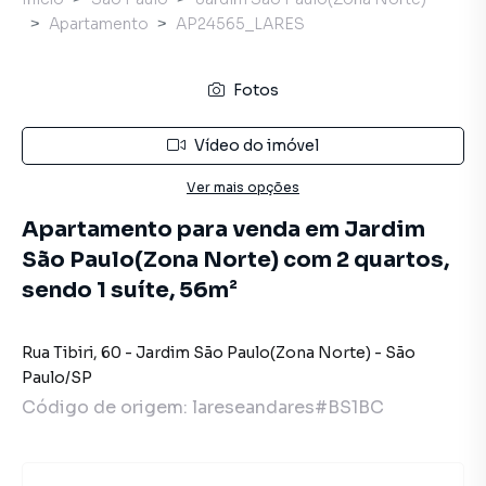
Apartamento
AP24565_LARES
Fotos
Vídeo do imóvel
Ver mais opções
Apartamento para venda em Jardim
São Paulo(Zona Norte) com 2 quartos,
sendo 1 suíte, 56m²
Rua Tibiri
,
60
-
Jardim São Paulo(Zona Norte)
-
São
Paulo
/
SP
Código de origem:
lareseandares#BS1BC