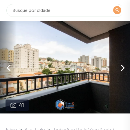
41
Início
São Paulo
Jardim São Paulo(Zona Norte)