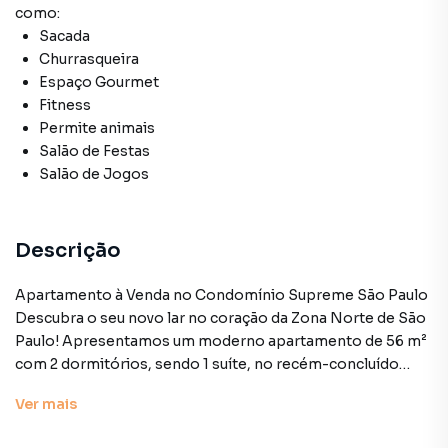
como:
Sacada
Churrasqueira
Espaço Gourmet
Fitness
Permite animais
Salão de Festas
Salão de Jogos
Descrição
Apartamento à Venda no Condomínio Supreme São Paulo
Descubra o seu novo lar no coração da Zona Norte de São
Paulo! Apresentamos um moderno apartamento de 56 m²
com 2 dormitórios, sendo 1 suíte, no recém-concluído
Condomínio Supreme São Paulo, localizado na Rua Tibiri,
Ver
mais
60, Jardim São Paulo. Este empreendimento oferece o
equilíbrio perfeito entre conforto, conveniência e