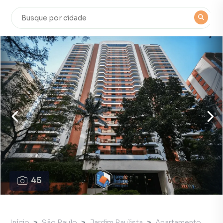
45
Início
São Paulo
Jardim Paulista
Apartamento