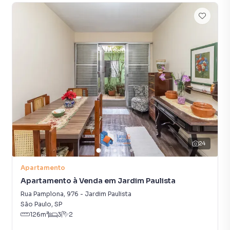
gastronômicas culturais e de entretenimento este imóvel
é a oportunidade que você estava esperando. Não perca
tempo pois ele está com um ótimo preço para você
realizar o sonho de morar na desejada São Paulo! As
informações e descrições deste anúncio são de
responsabilidade exclusiva do proprietário do imóvel
ofertado o qual responderá por toda e qualquer
inconsistência ou omissão de informação quanto a suas
características seu estado metragem e demais
informações que venham a ocasionar prejuízos a terceiros
ficando a intermediadora isenta de responsabilidades de
qualquer natureza. Inclusive no que envolve valores de
24
condomínios e IPTU. Preço e disponibilidade do imóvel
sujeitos a alteração sem aviso prévio.
Apartamento
Apartamento à Venda em Jardim Paulista
Características:
Rua Pamplona
,
976
-
Jardim Paulista
• Academia
São Paulo
,
SP
• Depósito
126
m²
3
2
• Espaço gourmet