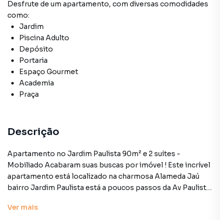
Desfrute de
um apartamento
, com diversas comodidades
como:
Jardim
Piscina Adulto
Depósito
Portaria
Espaço Gourmet
Academia
Praça
Descrição
Apartamento no Jardim Paulista 90m² e 2 suítes -
Mobiliado Acabaram suas buscas por imóvel ! Este incrível
apartamento está localizado na charmosa Alameda Jaú
bairro Jardim Paulista está a poucos passos da Av Paulista
repleta de lazer e o ritmo da elegância do dia a dia.
Ver
mais
Mobiliado e equipado pronto pra você morar. Rodeado de