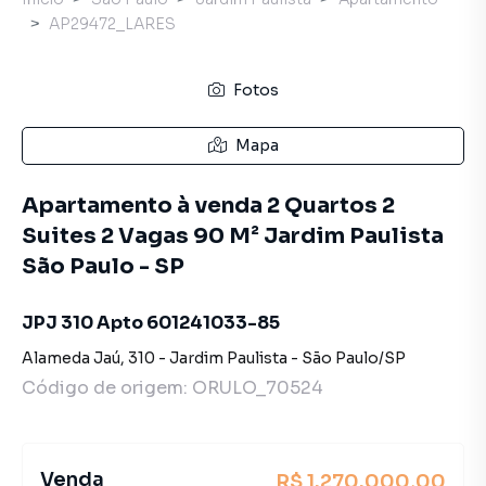
AP29472_LARES
Fotos
Mapa
Apartamento à venda 2 Quartos 2
Suites 2 Vagas 90 M² Jardim Paulista
São Paulo - SP
JPJ 310 Apto 601241033-85
Alameda Jaú
,
310
-
Jardim Paulista
-
São Paulo
/
SP
Código de origem:
ORULO_70524
Venda
R$ 1.270.000,00